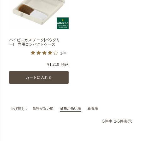
ハイビスカス チーク[パウダリ
ー] 専用コンパクトケース
1件
¥
1,210
税込
カートに入れる
価格が安い順
価格が高い順
新着順
並び替え
5
件中
1
-
5
件表示