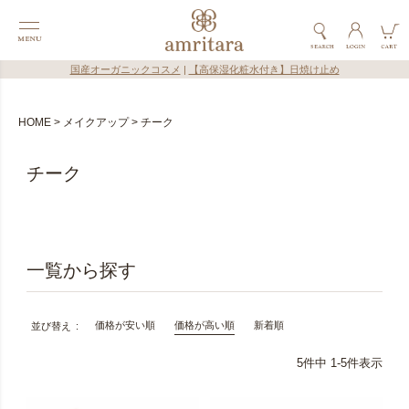
国産オーガニックコスメ
|
【高保湿化粧水付き】日焼け止め
HOME
メイクアップ
チーク
チーク
価格が安い順
価格が高い順
新着順
並び替え
5
件中
1
-
5
件表示