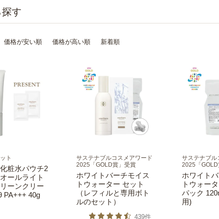
価格が安い順
価格が高い順
新着順
ット
サステナブルコスメアワード
サステナブル
2025「GOLD賞」受賞
2025「GOL
化粧水パウチ2
ホワイトバーチモイス
ホワイトバ
オールライト
トウォーター セット
トウォータ
リーンクリー
（レフィルと専用ボト
パック 12
 PA+++ 40g
ルのセット）
用)
439件