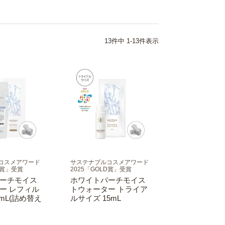
13
件中
1
-
13
件表示
コスメアワード
サステナブルコスメアワード
D賞」受賞
2025「GOLD賞」受賞
ーチモイス
ホワイトバーチモイス
ー レフィル
トウォーター トライア
0mL(詰め替え
ルサイズ 15mL