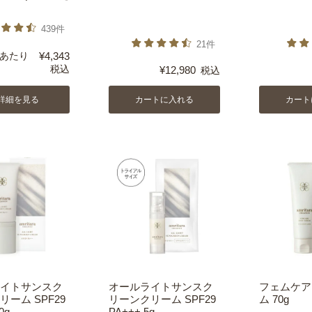
439件
21件
あたり
¥
4,343
税込
¥
12,980
税込
詳細を見る
カートに入れる
カート
イトサンスク
オールライトサンスク
フェムケア
ーム SPF29
リーンクリーム SPF29
ム 70g
0g
PA+++ 5g