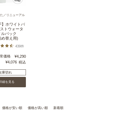
た／リニューアル
FF】ホワイトバ
ストウォータ
ィルパック
(詰め替え用)
439件
常価格
¥
4,290
¥
4,076
税込
在庫切れ
詳細を見る
価格が安い順
価格が高い順
新着順