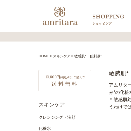
HOME
スキンケア
敏感肌*・低刺激*
敏感肌*
10,800円
(税込)
以上ご購入で
送料無料
アムリタ
み*の化
＊敏感肌
スキンケア
うわけで
クレンジング・洗顔
化粧水