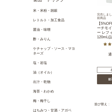
米・米粉・雑穀
完売しまし
前商品
レトルト・加工食品
【5%O
ーチモイ
醤油・味噌
ー レフ
120mL
酢・みりん
ケチャップ・ソース・マヨ
ネーズ
通
塩・岩塩
油（オイル）
出汁・乾物
海苔・わかめ
梅・梅干し
並び替え
はちみつ・甘酒・アガベ