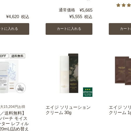
通常価格
¥
5,665
¥
4,620
¥
5,555
税込
税込
ートに入れる
カートに入れる
カート
15,204円お得
エイジ ソリューション
エイジ ソ
クリーム 30g
クリーム 1
／送料無料】
バーチ モイス
ーター レフィル
20mL(詰め替え