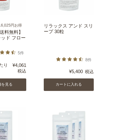
6,025円お得
リラックス アンド スリ
ープ 30粒
送料無料】
レッド フロー
5件
8件
たり
¥
4,061
税込
¥
5,400
税込
細を見る
カートに入れる