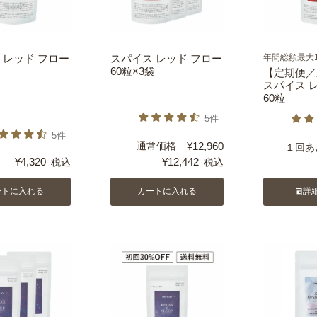
 レッド フロー
スパイス レッド フロー
年間総額最大1
60粒×3袋
【定期便／
スパイス 
60粒
5件
5件
通常価格
¥
12,960
１回あ
¥
4,320
¥
12,442
税込
税込
ートに入れる
カートに入れる
詳