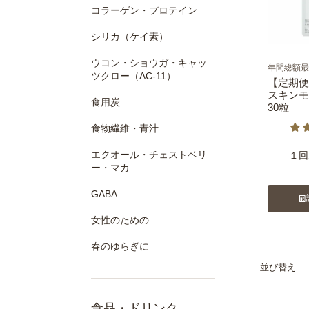
コラーゲン・プロテイン
シリカ（ケイ素）
ウコン・ショウガ・キャッ
年間総額最大
ツクロー（AC-11）
【定期便
スキンモ
食用炭
30粒
食物繊維・青汁
エクオール・チェストベリ
１回
ー・マカ
GABA
女性のための
春のゆらぎに
並び替え
食品・ドリンク