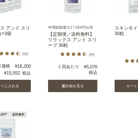
ス アンド スリ
年間総額最大17,064円お得
スキンモイ
粒×3袋
30粒
【定期便／送料無料】
リラックス アンド スリ
ープ 30粒
8件
8件
常価格
¥
16,200
１回あたり
¥
5,076
税込
¥
15,552
税込
ートに入れる
詳細を見る
カート