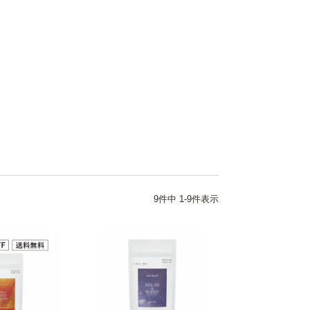
9
件中
1
-
9
件表示