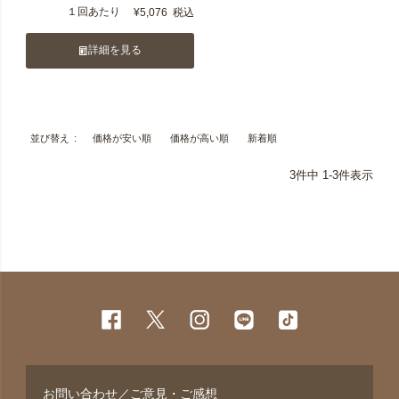
１回あたり
¥
5,076
税込
詳細を見る
価格が安い順
価格が高い順
新着順
並び替え
3
件中
1
-
3
件表示
お問い合わせ／ご意見・ご感想