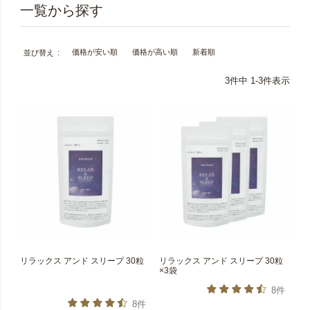
価格が安い順
価格が高い順
新着順
並び替え
3
件中
1
-
3
件表示
リラックス アンド スリープ 30粒
リラックス アンド スリープ 30粒
×3袋
8件
8件