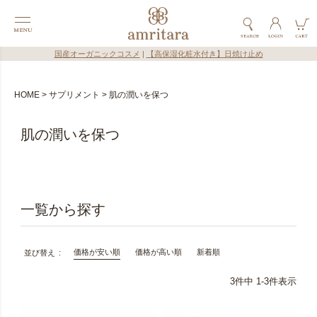
国産オーガニックコスメ
|
【高保湿化粧水付き】日焼け止め
HOME
サプリメント
肌の潤いを保つ
肌の潤いを保つ
価格が安い順
価格が高い順
新着順
並び替え
3
件中
1
-
3
件表示