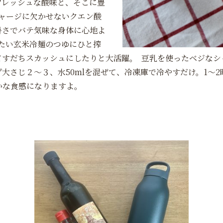
フレッシュな酸味と、そこに豊
ャージに欠かせないクエン酸
暑さでバテ気味な身体に心地よ
たい玄米冷麺のつゆにひと搾
すだちスカッシュにしたりと大活躍。 豆乳を使ったベジなシャ
大さじ２～３、水50mlを混ぜて、冷凍庫で冷やすだけ。1～
かな食感になりますよ。