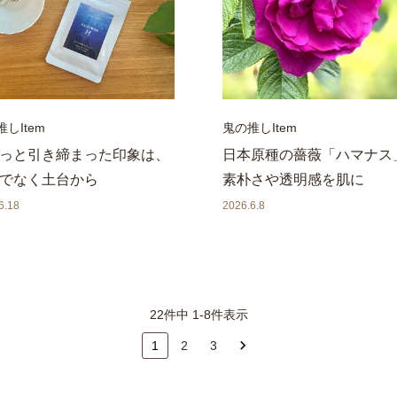
しItem
鬼の推しItem
っと引き締まった印象は、
日本原種の薔薇「ハマナス
でなく土台から
素朴さや透明感を肌に
6.18
2026.6.8
22件中 1-8件表示
1
2
3