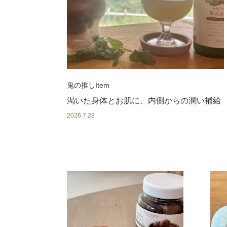
鬼の推しItem
渇いた身体とお肌に、内側からの潤い補給
2026.7.28