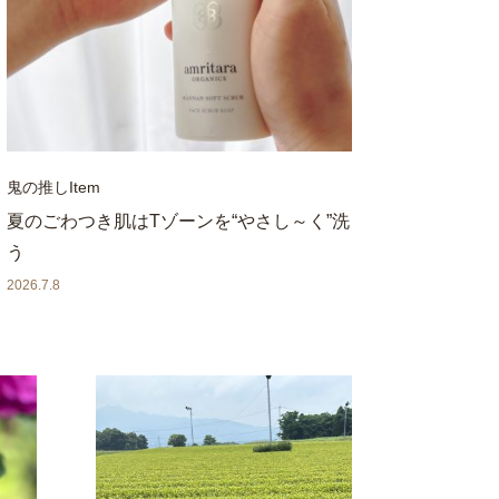
鬼の推しItem
夏のごわつき肌はTゾーンを“やさし～く”洗
う
2026.7.8