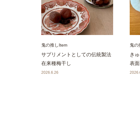
鬼の推しItem
鬼の推
サプリメントとしての伝統製法
きゅ
在来種梅干し
表面
2026.6.26
2026.
投
稿
の