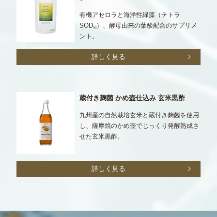
有機アセロラと海洋性緑藻（テトラ
SOD
）、酵母由来の葉酸配合のサプリメ
®
ント。
詳しく見る
蔵付き麹菌 かめ壺仕込み 玄米黒酢
九州産の自然栽培玄米と蔵付き麹菌を使用
し、薩摩焼のかめ壺でじっくり発酵熟成さ
せた玄米黒酢。
詳しく見る