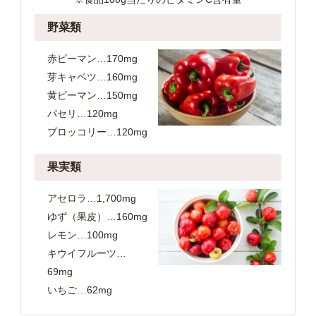
野菜類
赤ピーマン…170mg
芽キャベツ…160mg
黄ピーマン…150mg
パセリ…120mg
ブロッコリー…120mg
果実類
アセロラ…1,700mg
ゆず（果皮）…160mg
レモン…100mg
キウイフルーツ…
69mg
いちご…62mg