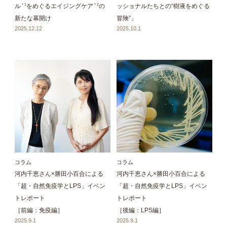
＊1
＊2
ル
をめぐるエイジングケア
の
ッショナルたちとの“樹液をめぐる
新たな幕開け
冒険”」
2025.12.12
2025.10.1
コラム
コラム
河内千恵さん×勝田小百合による
河内千恵さん×勝田小百合による
「超・自然免疫学とLPS」イベン
「超・自然免疫学とLPS」イベン
トレポート
トレポート
［前編：免疫編］
［後編：LPS編］
2025.9.1
2025.9.1