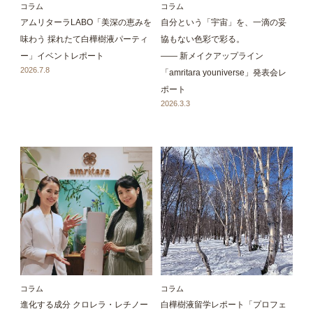
コラム
コラム
アムリターラLABO「美深の恵みを
自分という「宇宙」を、一滴の妥
味わう 採れたて白樺樹液パーティ
協もない色彩で彩る。
ー」イベントレポート
—— 新メイクアップライン
2026.7.8
「amritara youniverse」発表会レ
ポート
2026.3.3
コラム
コラム
進化する成分 クロレラ・レチノー
白樺樹液留学レポート「プロフェ