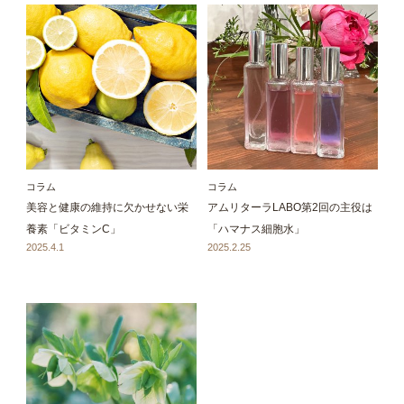
コラム
コラム
美容と健康の維持に欠かせない栄
アムリターラLABO第2回の主役は
養素「ビタミンC」
「ハマナス細胞水」
2025.4.1
2025.2.25