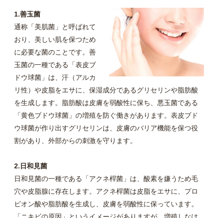
1.善玉菌
通称「美肌菌」と呼ばれて
おり、美しい肌を保つため
に必要な菌のことです。善
玉菌の一種である「表皮ブ
ドウ球菌」は、汗（アルカ
リ性）や皮脂をエサに、保湿成分であるグリセリンや脂肪酸
を生成します。脂肪酸は皮膚を弱酸性に保ち、悪玉菌である
「黄色ブドウ球菌」の増殖を防ぐ働きがあります。表皮ブド
ウ球菌が作り出すグリセリンは、皮膚のバリア機能を保つ役
割があり、外部からの刺激を守ります。
2.日和見菌
日和見菌の一種である「アクネ桿菌」は、酸素を嫌うため毛
穴や皮脂腺に存在します。アクネ桿菌は皮脂をエサに、プロ
ピオン酸や脂肪酸を生成し、皮膚を弱酸性に保っています。
「ニキビの原因」というイメージがありますが、増殖しなけ