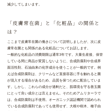
減少してしまいます。
「皮膚常在菌」と「化粧品」の関係と
は？
ここまで皮膚常在菌の働きについて説明しましたが、次に皮
膚常在菌とも関係のある化粧品についてお話します。
一般的な化粧品の消費期限は通常3年です。大量生産後、保管
している間に商品が変質しないように、合成防腐剤や合成界
面活性剤、石油由来の化学成分を使うことが一般的です。例
えば合成防腐剤は、クリームなど直接容器に手を触れると菌
が混入する場合があるため、品質を保つために配合していま
す。しかし、これらの成分が過剰だと、肌環境を守る善玉菌
にとって良い成分とは言えません。そのためアムリターラで
は、合成防腐剤は不使用。オーガニック認証機関で認められ
ている合成防腐剤であっても使用せず、大根や樹木、種子由