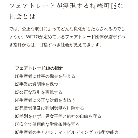
フェアトレードが実現する持続可能な
社会とは
では、公正な取引によってどんな変化がもたらされるのでし
ょうか。WFTOが定めているフェアトレード団体が遵守すべ
き指針からは、目指すべき社会が見えてきます。
フェアトレード10の指針
⑴生産者に仕事の機会を与える
⑵事業の透明性を保つ
⑶公正な取引を実践する
⑷生産者に公正な対価を支払う
⑸児童労働及び強制労働を排除する
⑹差別をせず、男女平等と結社の自由を守る
⑺安全で健康的な労働条件を守る
⑻生産者のキャパシティ・ビルディング（技術や能力