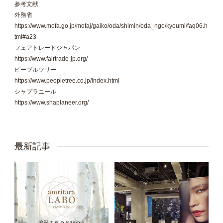
参考文献
外務省
https://www.mofa.go.jp/mofaj/gaiko/oda/shimin/oda_ngo/kyoumi/faq06.h
tml#a23
フェアトレードジャパン
https://www.fairtrade-jp.org/
ピープルツリー
https://www.peopletree.co.jp/index.html
シャプラニール
https://www.shaplaneer.org/
最新記事