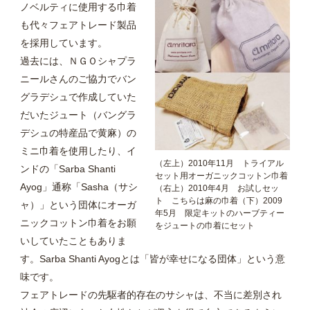
ノベルティに使用する巾着
も代々フェアトレード製品
を採用しています。
過去には、ＮＧＯシャプラ
ニールさんのご協力でバン
グラデシュで作成していた
だいたジュート（バングラ
デシュの特産品で黄麻）の
ミニ巾着を使用したり、イ
（左上）2010年11月 トライアル
ンドの「Sarba Shanti
セット用オーガニックコットン巾着
Ayog」通称「Sasha（サシ
（右上）2010年4月 お試しセッ
ト こちらは麻の巾着（下）2009
ャ）」という団体にオーガ
年5月 限定キットのハーブティー
ニックコットン巾着をお願
をジュートの巾着にセット
いしていたこともありま
す。Sarba Shanti Ayogとは「皆が幸せになる団体」という意
味です。
フェアトレードの先駆者的存在のサシャは、不当に差別され