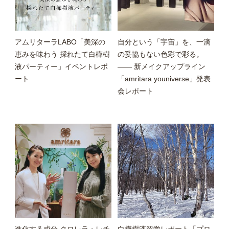
アムリターラLABO「美深の
自分という「宇宙」を、一滴
恵みを味わう 採れたて白樺樹
の妥協もない色彩で彩る。
液パーティー」イベントレポ
—— 新メイクアップライン
ート
「amritara youniverse」発表
会レポート
進化する成分 クロレラ・レチ
白樺樹液留学レポート「プロ