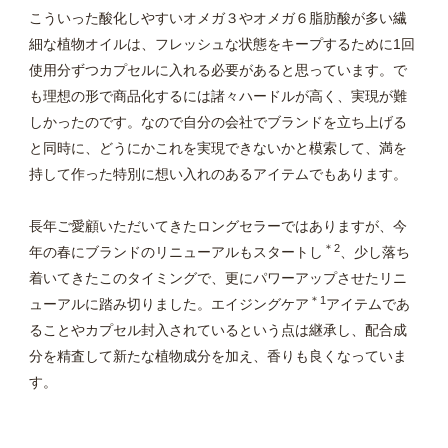
こういった酸化しやすいオメガ３やオメガ６脂肪酸が多い繊
細な植物オイルは、フレッシュな状態をキープするために1回
使用分ずつカプセルに入れる必要があると思っています。で
も理想の形で商品化するには諸々ハードルが高く、実現が難
しかったのです。なので自分の会社でブランドを立ち上げる
と同時に、どうにかこれを実現できないかと模索して、満を
持して作った特別に想い入れのあるアイテムでもあります。
長年ご愛顧いただいてきたロングセラーではありますが、今
＊2
年の春にブランドのリニューアルもスタートし
、少し落ち
着いてきたこのタイミングで、更にパワーアップさせたリニ
＊1
ューアルに踏み切りました。エイジングケア
アイテムであ
ることやカプセル封入されているという点は継承し、配合成
分を精査して新たな植物成分を加え、香りも良くなっていま
す。