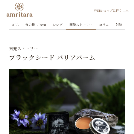
WEBショップに行く
ALL
鬼の推しItem
レシピ
開発ストーリー
コラム
対談
開発ストーリー
ブラックシード バリアバーム