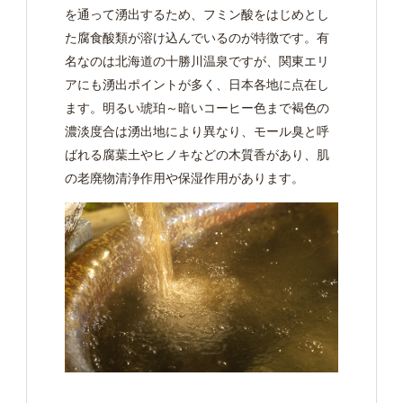
を通って湧出するため、フミン酸をはじめとし
た腐食酸類が溶け込んでいるのが特徴です。有
名なのは北海道の十勝川温泉ですが、関東エリ
アにも湧出ポイントが多く、日本各地に点在し
ます。明るい琥珀～暗いコーヒー色まで褐色の
濃淡度合は湧出地により異なり、モール臭と呼
ばれる腐葉土やヒノキなどの木質香があり、肌
の老廃物清浄作用や保湿作用があります。