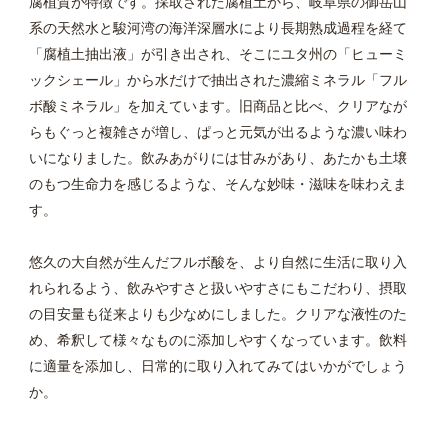
腐植質が特徴です。採取された腐植土から、岐阜県の御岳山
系の天然水と駿河湾の海洋深層水により長期熟成過程を経て
「腐植土抽出液」が引き出され、そこにユタ州の「ヒューミ
ックシェール」から水だけで抽出された濃縮ミネラル「フル
ボ酸ミネラル」を加えています。旧商品と比べ、クリアなが
らもぐっと複雑さが増し、ぱっと元気が出るような濃い味わ
いになりました。飲みあがりには甘みがあり、あたかも土壌
のもつ生命力を感じるような、そんな妙味・滋味を味わえま
す。
悠久の大自然が生んだフルボ酸を、より自然に生活に取り入
れられるよう、飲みやすさと扱いやすさにもこだわり、摂取
の目安量も従来よりも少なめにしました。クリアな液性のた
め、希釈して様々なものに添加しやすくなっています。飲料
に適量を添加し、日常的に取り入れてみてはいかがでしょう
か。