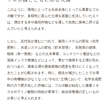
このように、環境にとっても生命全体にとっても重要なフル
ボ酸ですが、多様性に富んだ土壌を基盤に生活していた人々
は、湧出する水や栽培作物などを通して自然に身体に摂り込
んでいたと考えられます。
しかし、近代化が進むにつれて、栽培システムの変化（化学
肥料）、水道システムの変化（貯水管理）、生態系の崩壊、
植林（単一密植） などの土木事業、コンクリート敷設などの
道路インフラ整備などによって、豊かで循環する土壌が失わ
れつつあり、腐食土壌や腐食産物の恩恵を受けにくくなって
きたことが心配されます。特に、植生が減少したことで土壌
中の有機物が少なくなった“やせた”土壌において、化学合成肥
料の力で肥大化した作物には、フルボ酸が結合した微量ミネ
ラルやアミノ酸類の供給が希薄で、総合栄養価の乏しいもの
が多いと考えられます。