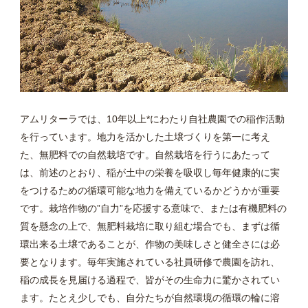
アムリターラでは、10年以上*にわたり自社農園での稲作活動
を行っています。地力を活かした土壌づくりを第一に考え
た、無肥料での自然栽培です。自然栽培を行うにあたって
は、前述のとおり、稲が土中の栄養を吸収し毎年健康的に実
をつけるための循環可能な地力を備えているかどうかが重要
です。栽培作物の”自力”を応援する意味で、または有機肥料の
質を懸念の上で、無肥料栽培に取り組む場合でも、まずは循
環出来る土壌であることが、作物の美味しさと健全さには必
要となります。毎年実施されている社員研修で農園を訪れ、
稲の成長を見届ける過程で、皆がその生命力に驚かされてい
ます。たとえ少しでも、自分たちが自然環境の循環の輪に溶