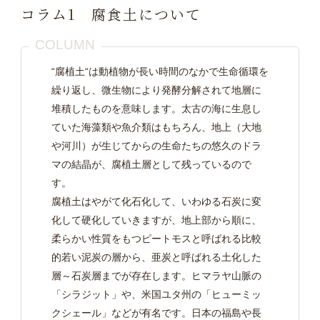
コラム1 腐食土について
COLUMN
“腐植土“は動植物が長い時間のなかで生命循環を
繰り返し、微生物により発酵分解されて地層に
堆積したものを意味します。太古の海に生息し
ていた海藻類や魚介類はもちろん、地上（大地
や河川）が生じてからの生命たちの悠久のドラ
マの結晶が、腐植土層として残っているので
す。
腐植土はやがて化石化して、いわゆる石炭に変
化して硬化していきますが、地上部から順に、
柔らかい性質をもつピートモスと呼ばれる比較
的若い泥炭の層から、亜炭と呼ばれる土化した
層～石炭層までが存在します。ヒマラヤ山脈の
「シラジット」や、米国ユタ州の「ヒューミッ
クシェール」などが有名です。日本の福島や長