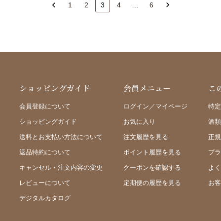
1
2
3
4
…
6
ショッピングガイド
会員メニュー
こ
会員登録について
ログイン／マイページ
特定
ショッピングガイド
お気に入り
酒類
送料とお支払い方法について
注文履歴を見る
正規
返品特約について
ポイント履歴を見る
プラ
キャンセル・注文内容の変更
クーポンを確認する
よく
レビューについて
定期便の履歴を見る
お客
デジタルカタログ