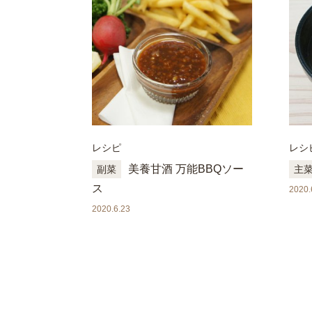
レシピ
レシ
美養甘酒 万能BBQソー
副菜
主
ス
2020.
2020.6.23