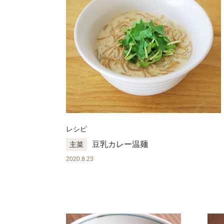
レシピ
豆乳カレー温麺
主菜
2020.8.23