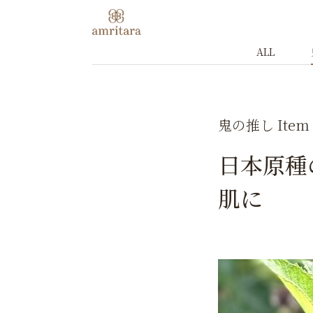
ALL
鬼の推し Item
日本原種
肌に