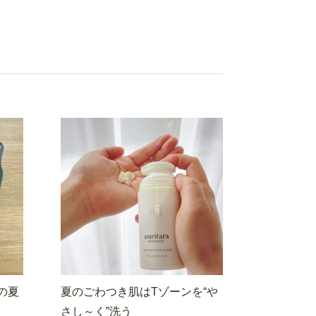
の夏
夏のごわつき肌はTゾーンを“や
さし～く”洗う