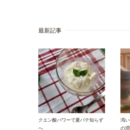
最新記事
クエン酸パワーで夏バテ知らず
渇い
へ
の潤