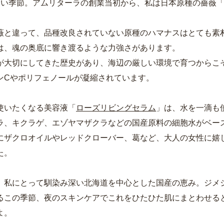
いい季節。アムリターラの創業当初から、私は
日本原種の薔薇
。
薇と違って、品種改良されていない原種のハマナスはとても素
は、魂の奥底に響き渡るような力強さがあります。
が大切にしてきた歴史があり、海辺の厳しい環境で育つからこ
ンCやポリフェノールが凝縮されています。
使いたくなる美容液「
ローズリビングセラム
」は、水を一滴も
ラ、キクラゲ、エゾヤマザクラなどの国産原料の細胞水がベー
にザクロオイルやレッドクローバー、葛など、大人の女性に嬉
た。
、私にとって馴染み深い北海道を中心とした国産の恵み。ジメ
るこの季節、夜のスキンケアでこれをひたひた肌にまとわせる
よ。