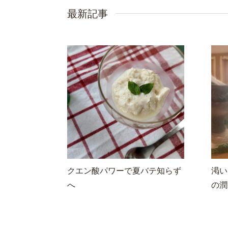
最新記事
クエン酸パワーで夏バテ知らず
渇い
へ
の潤