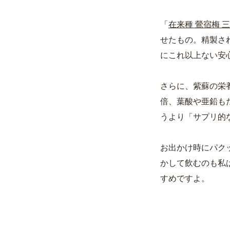
「
在来種 鶯宿梅 
せたもの。精製さ
にこれ以上ない安
さらに、紫蘇の栄
倍、葉酸や亜鉛も
うより「サプリ的
お出かけ時にパク
かして飲むのも私
すめですよ。