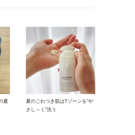
の夏
夏のごわつき肌はTゾーンを“や
さし～く”洗う