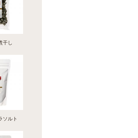
煮干し
ラソルト