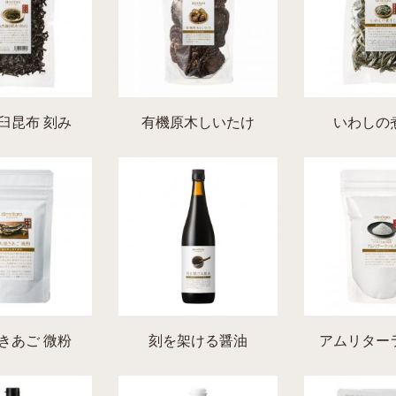
臼昆布 刻み
有機原木しいたけ
いわしの
きあご 微粉
刻を架ける醤油
アムリター