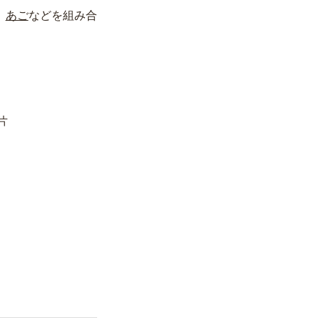
、
あご
などを組み合
片