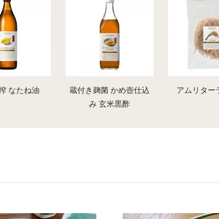
搾 なたね油
蔵付き麹菌 かめ壺仕込
アムリター
み 玄米黒酢