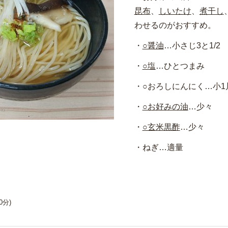
昆布
、
しいたけ
、
煮干し
わせるのがおすすめ。
○醤油
…小さじ3と1/2
○塩
…ひとつまみ
○おろしにんにく…小1
○お好みの油
…少々
○玄米黒酢
…少々
ねぎ…適量
0分)