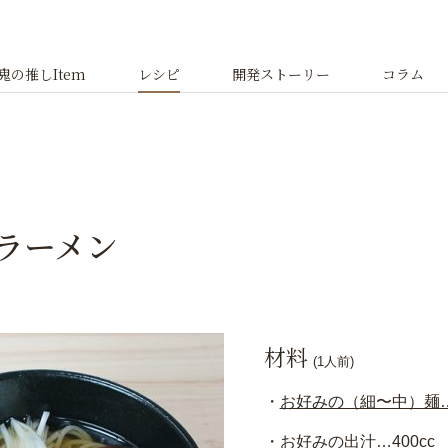
鬼の推しItem
レシピ
開発ストーリー
コラム
ラーメン
材料
(1人前)
お好みの（細〜中）麺
お好みの出汁…400cc