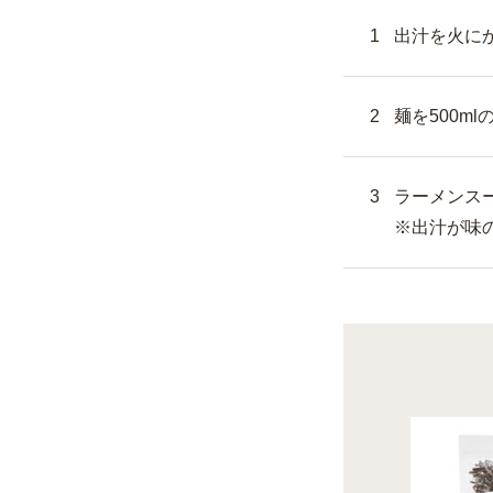
出汁を火に
麺を500m
ラーメンス
※出汁が味