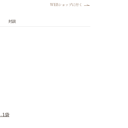
WEBショップに行く
対談
…1袋