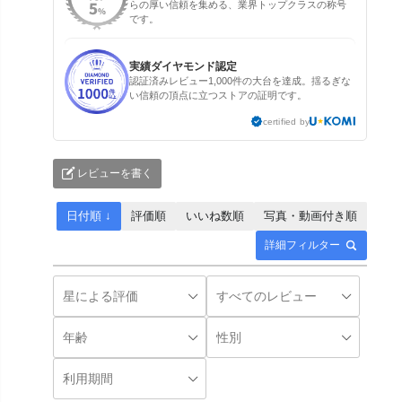
らの厚い信頼を集める、業界トップクラスの称号
です。
実績ダイヤモンド認定
認証済みレビュー1,000件の大台を達成。揺るぎな
い信頼の頂点に立つストアの証明です。
certified by
レビューを書く
日付順 ↓
評価順
いいね数順
写真・動画付き順
詳細フィルター