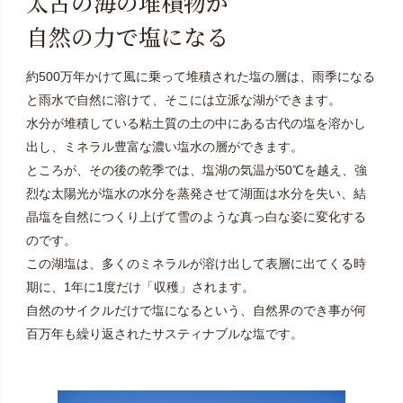
太古の海の堆積物が
自然の力で塩になる
約500万年かけて風に乗って堆積された塩の層は、雨季になる
と雨水で自然に溶けて、そこには立派な湖ができます。
水分が堆積している粘土質の土の中にある古代の塩を溶かし
出し、ミネラル豊富な濃い塩水の層ができます。
ところが、その後の乾季では、塩湖の気温が50℃を越え、強
烈な太陽光が塩水の水分を蒸発させて湖面は水分を失い、結
晶塩を自然につくり上げて雪のような真っ白な姿に変化する
のです。
この湖塩は、多くのミネラルが溶け出して表層に出てくる時
期に、1年に1度だけ「収穫」されます。
自然のサイクルだけで塩になるという、自然界のでき事が何
百万年も繰り返されたサスティナブルな塩です。