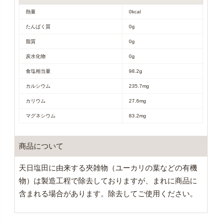
熱量
0kcal
たんぱく質
0g
脂質
0g
炭水化物
0g
食塩相当量
98.2g
カルシウム
235.7mg
カリウム
27.6mg
マグネシウム
83.2mg
商品について
天日塩田に由来する夾雑物（ユーカリの葉などの有機
物）は製造工程で除去しておりますが、まれに商品に
含まれる場合があります。除去してご使用ください。