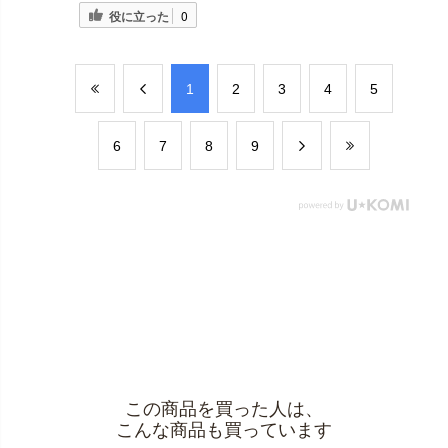
役に立った
0
​1
​2
​3
​4
​5
​6
​7
​8
​9
この商品を買った人は、
こんな商品も買っています