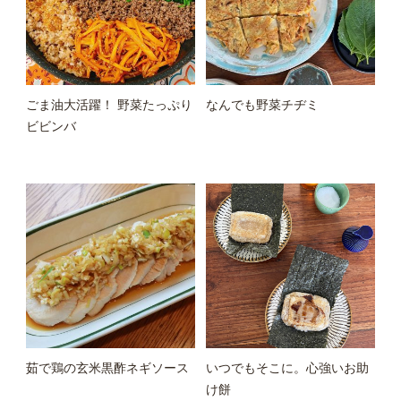
ごま油大活躍！ 野菜たっぷり
なんでも野菜チヂミ
ビビンバ
茹で鶏の玄米黒酢ネギソース
いつでもそこに。心強いお助
け餅