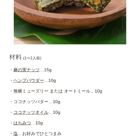
材料
(1〜2人前)
麻の実ナッツ
…15g
ヘンプパウダー
…10g
無糖ミューズリー または オートミール…10g
ココナッツバター…10g
ココナッツオイル
…10g
はちみつ
…10g
塩
…お好みでひとつまみ