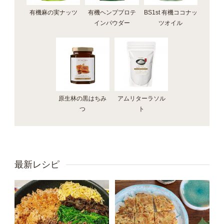
有機麻の実ナッツ
有機ヘンププロテ
BS1st 有機ココナッ
インパウダー
ツオイル
原生林の黒はちみ
アムリターラソル
つ
ト
最新レシピ