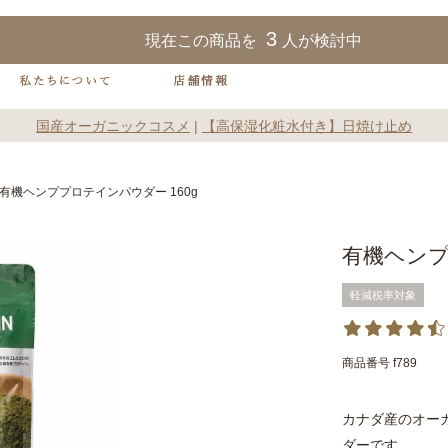
3
現在この商品を
人が検討中
国産オーガニックコスメ
|
【高保湿化粧水付き】日焼け止め
有機ヘンププロテインパウダー 160g
有機ヘンプ
軽減税率対象
商品番号
f789
カナダ産のオー
ダーです。