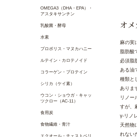
OMEGA3（DHA・EPA）・
アスタキサンチン
オメ
乳酸菌・酵母
水素
麻の実
プロポリス・マヌカハニー
脂肪酸
ルテイン・カロテノイド
必須脂
ある油
コラーゲン・プロテイン
種類と
シリカ（ケイ素）
ありま
ウコン・ショウガ・キャッ
リノー
ツクロー（AC-11）
すが、
食用炭
γ-リ
食物繊維・青汁
天然物
れない
エクオール・チェストベリ