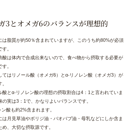
ガ3とオメガ6のバランスが理想的
には脂質が約50％含まれていますが、このうち約80%が必須
です。
肪酸は体内で合成出来ないので、食べ物から摂取する必要が
です。
してはリノール酸（オメガ6）とα-リノレン酸（オメガ3）が
す。
ル酸とα-リノレン酸の理想の摂取割合は4：1と言われていま
麻の実は3：1で、かなりよいバランスです。
ノレン酸も約2%含まれます。
には月見草油やボリジ油・バオバブ油・母乳などにしか含ま
ため、大切な摂取源です。