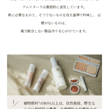
アムリターラは徹底的に追及しています。
肌に必要なものと、そうでないものを
自主基準で吟味し、
必
要がないものは、
極力配合しない製品作りを心がけています。
植物原料*の80％以上は、自然栽培、野生な
らびに
栽培時の農薬・化学肥料や収穫後の
ポ