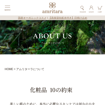
国産オーガニックコスメ
|
【高保湿化粧水付き】日焼け止め
アムリターラについて
HOME
アムリターラについて
化粧品
10の約束
美しい肌のために、
本当に必要なスキンケアは何なのかを