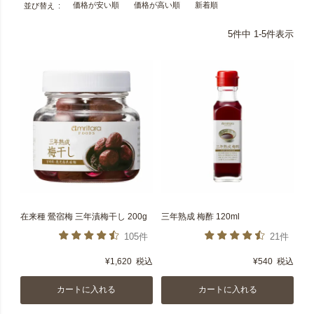
価格が安い順
価格が高い順
新着順
並び替え
5
件中
1
-
5
件表示
在来種 鶯宿梅 三年漬梅干し 200g
三年熟成 梅酢 120ml
105件
21件
¥
1,620
税込
¥
540
税込
カートに入れる
カートに入れる