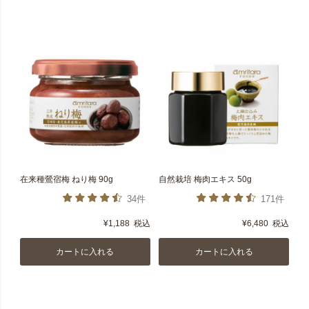
在来種鶯宿梅 ねり梅 90g
自然栽培 梅肉エキス 50g
34件
171件
¥
1,188
税込
¥
6,480
税込
カートに入れる
カートに入れる