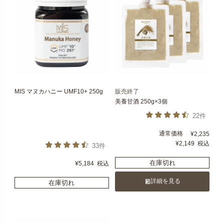
MIS マヌカハニー UMF10+ 250g
販売終了
美養甘酒 250g×3個
22件
通常価格
¥
2,235
¥
2,149
税込
33件
在庫切れ
¥
5,184
税込
詳細を見る
在庫切れ