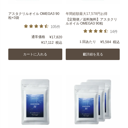
アスタクリルオイル OMEGA3 90
年間総額最大17,578円お得
粒×3袋
【定期便／送料無料】アスタクリ
ルオイル OMEGA3 90粒
105件
14件
通常価格
¥
17,820
１回あたり
¥
5,584
税込
¥
17,112
税込
カートに入れる
詳細を見る