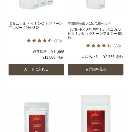
ボタニカル ビタミンC ＋グリーン
年間総額最大15,719円お得
アルジー 90粒×3袋
【定期便／送料無料】ボタニカル
ビタミンC ＋グリーンアルジー 90
粒
66件
66件
通常価格
¥
11,988
１回あたり
¥
3,756
税込
¥
11,508
税込
カートに入れる
詳細を見る