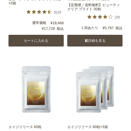
×3袋
【定期便／送料無料】ビューティ
クリア ブライト 30粒
81件
2件
通常価格
¥
18,468
１回あたり
¥
5,787
税込
¥
17,728
税込
カートに入れる
詳細を見る
エイジリリース 60粒
エイジリリース 60粒×3袋