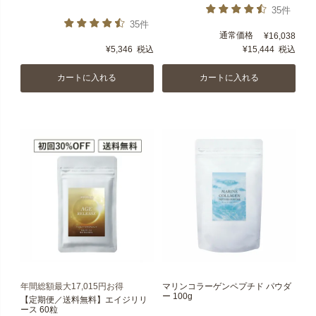
35件
35件
通常価格
¥
16,038
¥
5,346
税込
¥
15,444
税込
カートに入れる
カートに入れる
年間総額最大17,015円お得
マリンコラーゲンペプチド パウダ
ー 100g
【定期便／送料無料】エイジリリ
ース 60粒