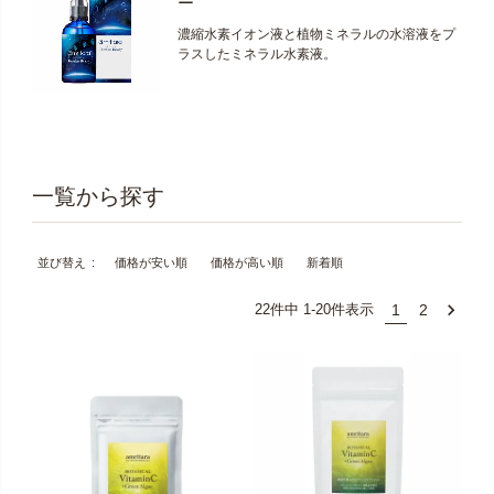
ー
濃縮水素イオン液と植物ミネラルの水溶液をプ
ラスしたミネラル水素液。
価格が安い順
価格が高い順
新着順
並び替え
1
2
22
件中
1
-
20
件表示