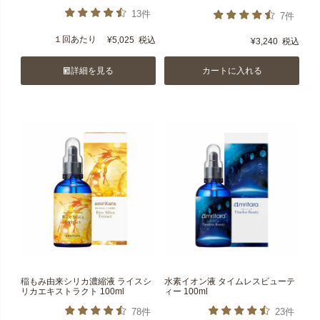
13件
7件
１回あたり
¥
5,025
税込
¥
3,240
税込
詳細を見る
カートに入れる
稲もみ由来シリカ濃縮液 ライスシ
水素イオン液 タイムレスビューテ
リカエキストラクト 100ml
ィー 100ml
78件
23件