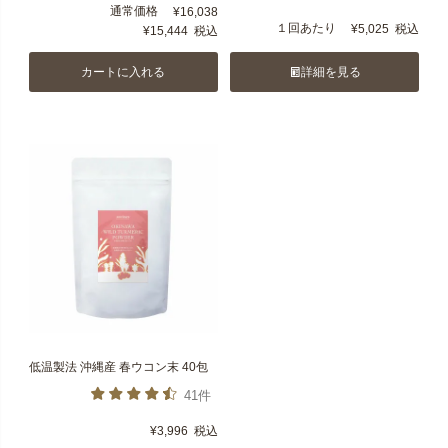
通常価格
¥
16,038
１回あたり
¥
5,025
税込
¥
15,444
税込
カートに入れる
詳細を見る
低温製法 沖縄産 春ウコン末 40包
41件
¥
3,996
税込