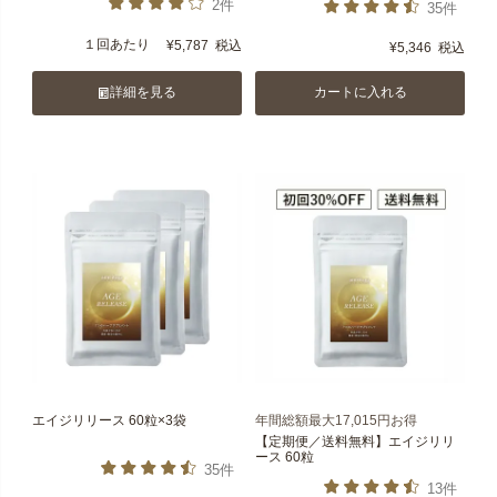
2件
35件
１回あたり
¥
5,787
税込
¥
5,346
税込
詳細を見る
カートに入れる
エイジリリース 60粒×3袋
年間総額最大17,015円お得
【定期便／送料無料】エイジリリ
ース 60粒
35件
13件