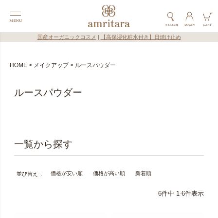
国産オーガニックコスメ
|
【高保湿化粧水付き】日焼け止め
HOME
メイクアップ
ルースパウダー
ルースパウダー
価格が安い順
価格が高い順
新着順
並び替え
6
件中
1
-
6
件表示