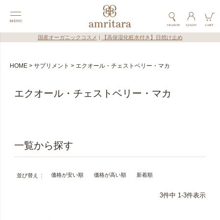
国産オーガニックコスメ
|
【高保湿化粧水付き】日焼け止め
HOME
サプリメント
エクオール・チェストベリー・マカ
エクオール・チェストベリー・マカ
価格が安い順
価格が高い順
新着順
並び替え
3
件中
1
-
3
件表示