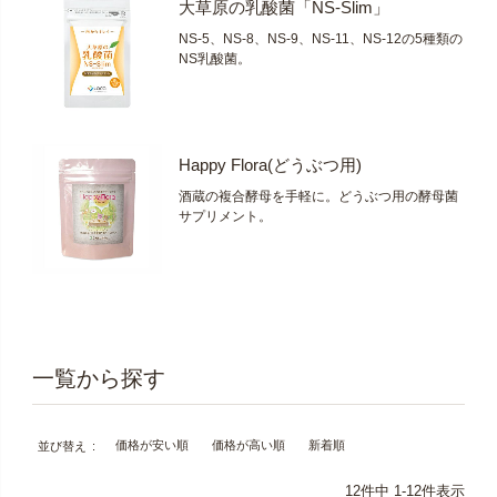
大草原の乳酸菌「NS-Slim」
NS-5、NS-8、NS-9、NS-11、NS-12の5種類の
NS乳酸菌。
Happy Flora(どうぶつ用)
酒蔵の複合酵母を手軽に。どうぶつ用の酵母菌
サプリメント。
価格が安い順
価格が高い順
新着順
並び替え
12
件中
1
-
12
件表示