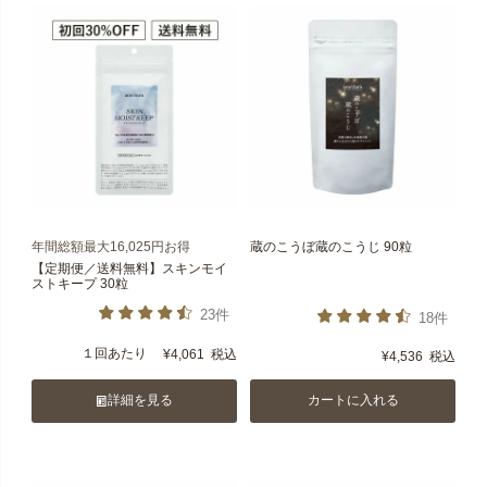
年間総額最大16,025円お得
蔵のこうぼ蔵のこうじ 90粒
【定期便／送料無料】スキンモイ
ストキープ 30粒
23件
18件
１回あたり
¥
4,061
税込
¥
4,536
税込
詳細を見る
カートに入れる