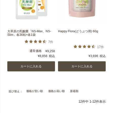
大草原の乳酸菌「NS-Max、NS-
Happy Flora(どうぶつ用) 60g
Slim」各36粒×各1袋
7件
17件
通常価格
¥
9,258
¥
8,856
税込
¥
3,696
税込
カートに入れる
カートに入れる
価格が安い順
価格が高い順
新着順
並び替え
12
件中
1
-
12
件表示