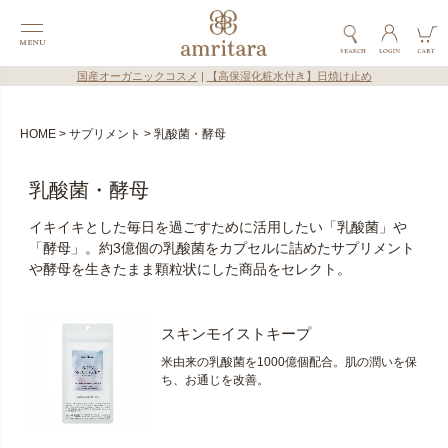
国産オーガニックコスメ
|
【高保湿化粧水付き】日焼け止め
HOME
サプリメント
乳酸菌・酵母
乳酸菌・酵母
イキイキとした毎日を過ごすために活用したい「乳酸菌」や
「酵母」。約3億個の乳酸菌をカプセルに詰めたサプリメント
や酵母を生きたまま顆粒状にした商品をセレクト。
スキンモイストキープ
米由来の乳酸菌を1000億個配合。肌の潤いを保
ち、お通じを改善。