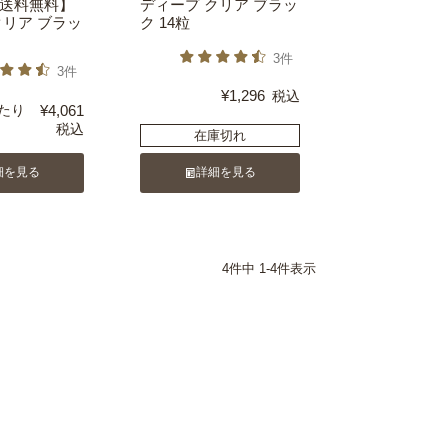
送料無料】
ディープ クリア ブラッ
クリア ブラッ
ク 14粒
3件
3件
¥
1,296
税込
たり
¥
4,061
税込
在庫切れ
細を見る
詳細を見る
4
件中
1
-
4
件表示