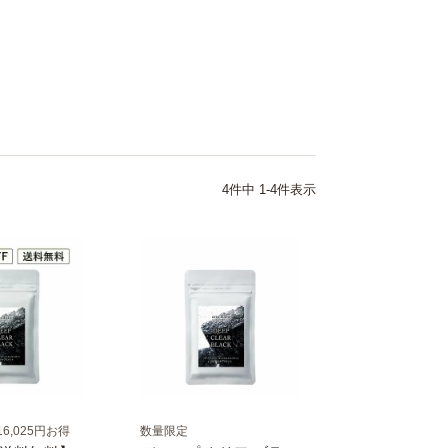
4
件中
1
-
4
件表示
6,025円お得
数量限定