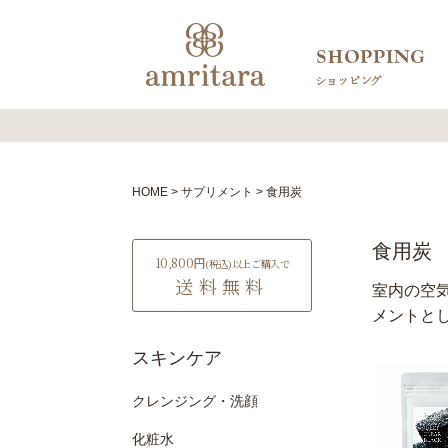
HOME
サプリメント
食用炭
食用炭
10,800円
(税込)
以上ご購入で
送料無料
室内の空
メントと
スキンケア
クレンジング・洗顔
化粧水