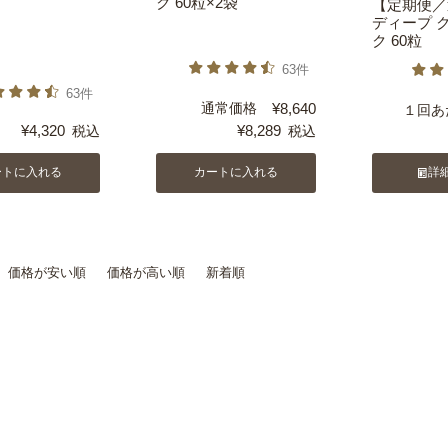
ク 60粒×2袋
【定期便／
ディープ 
ク 60粒
63件
63件
通常価格
¥
8,640
１回あ
¥
4,320
¥
8,289
税込
税込
ートに入れる
カートに入れる
詳
価格が安い順
価格が高い順
新着順