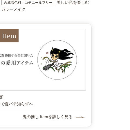
美しい色を楽しむ
合成着色料・コチニールフリー
カラーメイク
Item
新]
ーで夏バテ知らずへ
鬼の推し Itemを詳しく見る