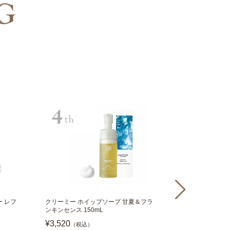
 レフ
クリーミー ホイップソープ 甘夏＆フラ
【高保湿化粧水
ンキンセンス 150mL
ライトサンスクリ
PA+++ 40g
¥3,520
（税込）