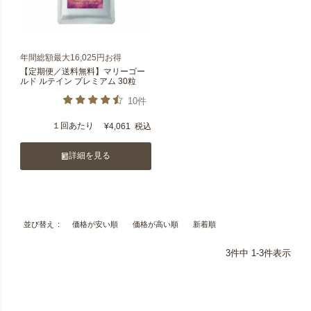
年間総額最大16,025円お得
【定期便／送料無料】マリーゴー
ルド ルテイン プレミアム 30粒
10件
１回あたり
¥
4,061
税込
詳細を見る
価格が安い順
価格が高い順
新着順
並び替え
3
件中
1
-
3
件表示