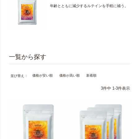
年齢とともに減少するルテインを手軽に補う。
価格が安い順
価格が高い順
新着順
並び替え
3
件中
1
-
3
件表示