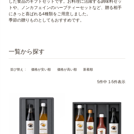
した食品のギフトセットです。お料理に活躍する調味料セッ
トや、ノンカフェインのハーブティーセットなど、贈る相手
にきっと喜ばれる4種類をご用意しました。
季節の贈りものとしてもおすすめです。
価格が安い順
価格が高い順
新着順
並び替え
5
件中
1
-
5
件表示