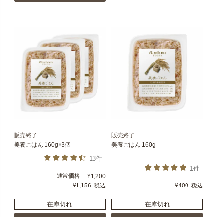
販売終了
販売終了
美養ごはん 160g×3個
美養ごはん 160g
13件
1件
通常価格
¥
1,200
¥
1,156
税込
¥
400
税込
在庫切れ
在庫切れ