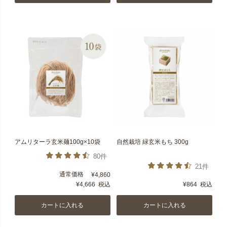
アムリターラ玄米麺100g×10袋
自然栽培 緑玄米もち 300g
80件
21件
通常価格
¥
4,860
¥
4,666
税込
¥
864
税込
カートに入れる
カートに入れる