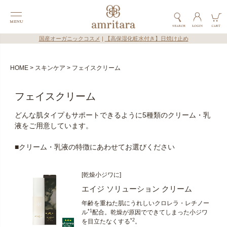
国産オーガニックコスメ
|
【高保湿化粧水付き】日焼け止め
HOME
スキンケア
フェイスクリーム
フェイスクリーム
どんな肌タイプもサポートできるように5種類のクリーム・乳
液をご用意しています。
■クリーム・乳液の特徴にあわせてお選びください
[乾燥小ジワに]
エイジ ソリューション クリーム
年齢を重ねた肌にうれしいクロレラ・レチノー
*1
ル
配合。乾燥が原因でできてしまった小ジワ
*2
を目立たなくする
。