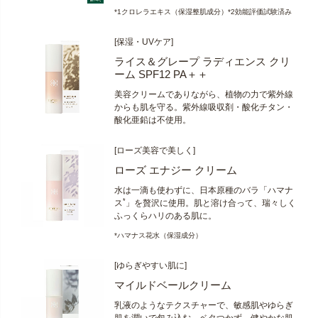
*1クロレラエキス（保湿整肌成分）*2効能評価試験済み
[保湿・UVケア]
ライス＆グレープ ラディエンス クリ
ーム SPF12 PA＋＋
美容クリームでありながら、植物の力で紫外線
からも肌を守る。紫外線吸収剤・酸化チタン・
酸化亜鉛は不使用。
[ローズ美容で美しく]
ローズ エナジー クリーム
水は一滴も使わずに、日本原種のバラ「ハマナ
*
ス
」を贅沢に使用。肌と溶け合って、瑞々しく
ふっくらハリのある肌に。
*ハマナス花水（保湿成分）
[ゆらぎやすい肌に]
マイルドベールクリーム
乳液のようなテクスチャーで、敏感肌やゆらぎ