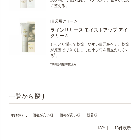
肌を潤いで包み込む。ベタつかず、健やかな肌
に整える。
[目元用クリーム]
ラインリリース モイストアップ アイ
クリーム
しっとり潤って乾燥しやすい目元をケア。乾燥
が原因でできてしまった小ジワを目立たなくす
*
る
。
*効能評価試験済み
価格が安い順
価格が高い順
新着順
並び替え
13
件中
1
-
13
件表示