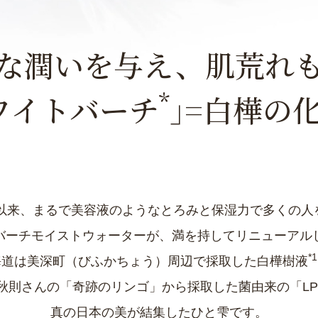
な潤いを与え、肌荒れ
*
ワイトバーチ
｣=白樺の
発売以来、まるで美容液のようなとろみと保湿力で多くの人
バーチモイストウォーターが、満を持してリニューアル
*1
海道は美深町（びふかちょう）周辺で採取した白樺樹液
秋則さんの「奇跡のリンゴ」から採取した菌由来の「LP
真の日本の美が結集したひと雫です。