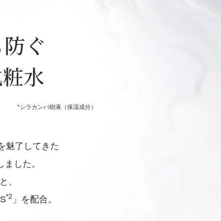
も防ぐ
化粧水
*シラカンバ樹液（保湿成分）
を魅了してきた
しました。
と、
*2
S
」を配合。