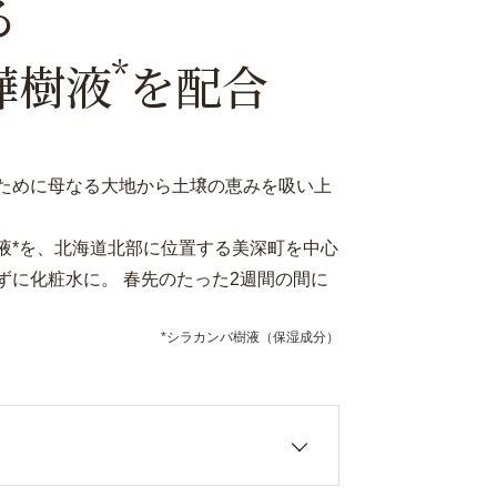
る
*
樺樹液
を配合
ために母なる大地から土壌の恵みを吸い上
液*を、北海道北部に位置する美深町を中心
ずに化粧水に。 春先のたった2週間の間に
*シラカンバ樹液（保湿成分）