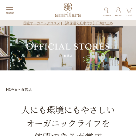
国産オーガニックコスメ
|
【高保湿化粧水付き】日焼け止め
直営店
HOME
直営店
人にも環境にもやさしい
オーガニックライフを