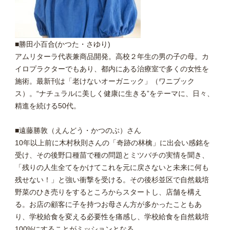
■勝田小百合(かつた・さゆり)
アムリターラ代表兼商品開発。高校２年生の男の子の母。カ
イロプラクターでもあり、都内にある治療室で多くの女性を
施術。最新刊は「老けないオーガニック」（ワニブック
ス）。“ナチュラルに美しく健康に生きる”をテーマに、日々、
精進を続ける50代。
■遠藤勝敦（えんどう・かつのぶ）さん
10年以上前に木村秋則さんの「奇跡の林檎」に出会い感銘を
受け、その後野口種苗で種の問題とミツバチの実情を聞き、
「残りの人生全てをかけてこれを元に戻さないと未来に何も
残せない！」と強い衝撃を受ける。その後杉並区で自然栽培
野菜のひき売りをするところからスタートし、店舗を構え
る。お店の顧客に子を持つお母さん方が多かったこともあ
り、学校給食を変える必要性を痛感し、学校給食を自然栽培
100%にすることがミッションとなる。