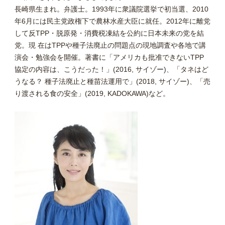
長崎県生まれ。弁護士。1993年に衆議院選挙で初当選、2010
年6月には民主党政権下で農林水産大臣に就任。2012年に離党
して反TPP・脱原発・消費税凍結を公約に日本未来の党を結
党。現 在はTPPや種子法廃止の問題点の現地調査や各地で講
演会・勉強会を開催。著書に「アメリカも批准できないTPP
協定の内容は、こうだった！」(2016, サイゾー)、「タネはど
うなる？ 種子法廃止と種苗法運用で」(2018, サイゾー)、「売
り渡される食の安全」(2019, KADOKAWA)など。