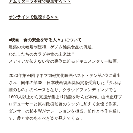
アムリターラ本社で参加する＞＞
オンラインで視聴する＞＞
■映画「食の安全を守る人々」について
農薬の大幅規制緩和、ゲノム編集食品の流通。
わたしたちのカラダや食の未来は？
メディアが伝えない食の裏側に迫るドキュメンタリー映画。
2020年第94回キネマ旬報文化映画ベスト・テン第7位に選出
され、同年の第38回日本映画復興奨励賞を受賞した『タネは
誰のもの』のベースとなり、クラウドファンディングでも
1600人以上から支援が集まり話題を呼んだ本作。山田正彦プ
ロデューサーと原村政樹監督のタッグに加えて女優で作家、
ダンサーの杉本彩がナレーションを担当。前作と本作を通し
て、農と食のあるべき姿が見えてくる 。