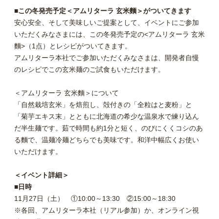
■この冬発売予定＜アムリターラ 玄米麵＞がついてきます
安心安全、そして美味しいご提案として、イベントにご参加
いただくみなさまには、この冬発売予定の<アムリターラ 玄米
麵>（1点）とレシピがついてきます。
アムリターラ本社でご参加いただくみなさまは、開発者自慢
のレシピでこの玄米麺のご試食もいただけます。
＜アムリターラ 玄米麵＞について
「自然栽培玄米」を焙煎し、殻付きの「全粒はと麦粉」と
「菊芋エキス末」とともに北海道の希少な温泉水で練り込ん
だ半生麺です。茹で時間も約1分と短く、のびにくくコシのあ
る麵で、温麺冷麺どちらでも美味です。和洋中幅広くお使い
いただけます。
＜イベント詳細＞
■日時
11月27日（土） ①10:00～13:30 ②15:00～18:30
※各回、アムリターラ本社（リアル参加）か、オンライン視