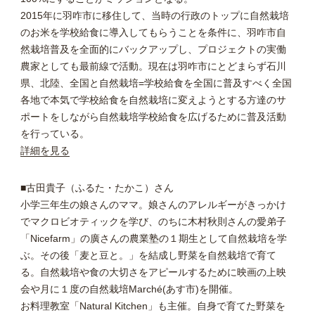
2015年に羽咋市に移住して、当時の行政のトップに自然栽培
のお米を学校給食に導入してもらうことを条件に、羽咋市自
然栽培普及を全面的にバックアップし、プロジェクトの実働
農家としても最前線で活動。現在は羽咋市にとどまらず石川
県、北陸、全国と自然栽培=学校給食を全国に普及すべく全国
各地で本気で学校給食を自然栽培に変えようとする方達のサ
ポートをしながら自然栽培学校給食を広げるために普及活動
を行っている。
詳細を見る
■古田貴子（ふるた・たかこ）さん
小学三年生の娘さんのママ。娘さんのアレルギーがきっかけ
でマクロビオティックを学び、のちに木村秋則さんの愛弟子
「Nicefarm」の廣さんの農業塾の１期生として自然栽培を学
ぶ。その後「麦と豆と。」を結成し野菜を自然栽培で育て
る。自然栽培や食の大切さをアピールするために映画の上映
会や月に１度の自然栽培Marché(あす市)を開催。
お料理教室「Natural Kitchen」も主催。自身で育てた野菜を