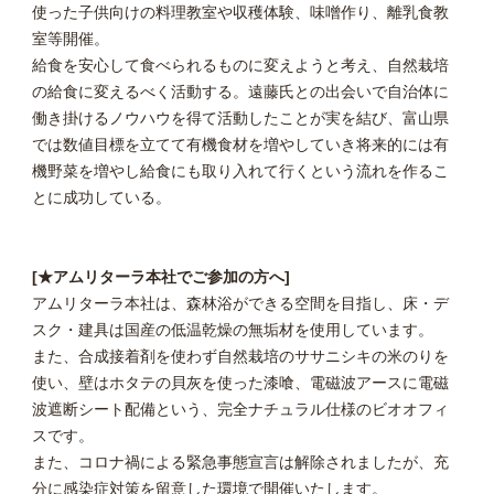
使った子供向けの料理教室や収穫体験、味噌作り、離乳食教
室等開催。
給食を安心して食べられるものに変えようと考え、自然栽培
の給食に変えるべく活動する。遠藤氏との出会いで自治体に
働き掛けるノウハウを得て活動したことが実を結び、富山県
では数値目標を立てて有機食材を増やしていき将来的には有
機野菜を増やし給食にも取り入れて行くという流れを作るこ
とに成功している。
[★アムリターラ本社でご参加の方へ]
アムリターラ本社は、森林浴ができる空間を目指し、床・デ
スク・建具は国産の低温乾燥の無垢材を使用しています。
また、合成接着剤を使わず自然栽培のササニシキの米のりを
使い、壁はホタテの貝灰を使った漆喰、電磁波アースに電磁
波遮断シート配備という、完全ナチュラル仕様のビオオフィ
スです。
また、コロナ禍による緊急事態宣言は解除されましたが、充
分に感染症対策を留意した環境で開催いたします。