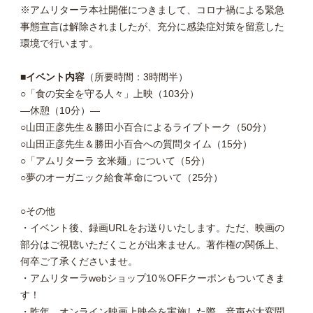
※アムリターラ本社開催につきまして、コロナ禍による緊急
事態宣言は解除されましたが、充分に感染症対策を留意した
環境で行います。
■イベント内容
（所要時間：3時間半）
○「食の安全を守る人々」上映（103分）
―休憩（10分）―
○山田正彦先生＆勝田小百合によるライブトーク（50分）
○山田正彦先生＆勝田小百合への質問タイム（15分）
○「アムリターラ 玄米麺」について（5分）
○夢のオーガニック給食革命について（25分）
○その他
・イベント後、録画URLをお送りいたします。ただ、映画の
部分はご視聴いただくことが出来ません。著作権の関係上、
何卒ご了承くださいませ。
・アムリターラwebショップ10％OFFクーポンもついてきま
す！
・昨年、オンライン映画上映会を実施した際、音声が大変聞