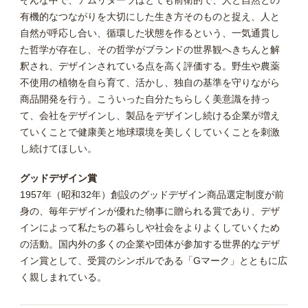
そんな中で、アムリターラはとても前衛的で、人と自然との
有機的なつながりを大切にした生き方そのものと捉え、人と
自然が呼応し合い、循環した状態を作るという、一気通貫し
た哲学が存在し、その哲学がブランドの世界観へきちんと解
釈され、デザインされている点を高く評価する。野生や農薬
不使用の植物を自ら育て、活かし、独自の基準を守りながら
商品開発を行う。こういった自分たちらしく美意識を持っ
て、会社をデザインし、製品をデザインし続ける企業が増え
ていくことで健康美と地球環境を美しくしていくことを刺激
し続けてほしい。
グッドデザイン賞
1957年（昭和32年）創設のグッドデザイン商品選定制度が前
身の、毎年デザインが優れた物事に贈られる賞であり、デザ
インによって私たちの暮らしや社会をよりよくしていくため
の活動。国内外の多くの企業や団体が参加する世界的なデザ
イン賞として、受賞のシンボルである「Gマーク」とともに広
く親しまれている。