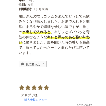
年齢:
50代
性別:
女性
利用期間:
1ヶ月未満
勝田さんの推しコラムを読んでどうしても飲
みたくなり購入しました。お湯で入れると非
常にまろやかで繊細な優しい味ですが、推し
の
水出しで入れると
、キリッとズババッと背
筋の伸びるような
キレと深みのある強い味わ
い
に驚きました。袋を開けた時の香りも最高
で、買ってよかったー！と飲むたびに呟いて
います。
役に立った
0
アサブリ様
2025-06-17