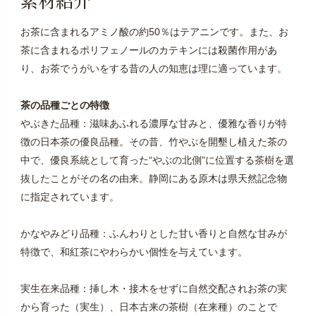
素材紹介
お茶に含まれるアミノ酸の約50％はテアニンです。また、お
茶に含まれるポリフェノールのカテキンには殺菌作用があ
り、お茶でうがいをする昔の人の知恵は理に適っています。
茶の品種ごとの特徴
やぶきた品種：滋味あふれる濃厚な甘みと、優雅な香りが特
徴の日本茶の優良品種。その昔、竹やぶを開墾し植えた茶の
中で、優良系統として育った“やぶの北側”に位置する茶樹を選
抜したことがその名の由来。静岡にある原木は県天然記念物
に指定されています。
かなやみどり品種：ふんわりとした甘い香りと自然な甘みが
特徴で、和紅茶にやわらかい個性を与えています。
実生在来品種：挿し木・接木をせずに自然交配されお茶の実
から育った（実生）、日本古来の茶樹（在来種）のことで