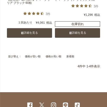
リア ブラック 60粒
3件
3件
¥
1,296
税込
１回あたり
¥
4,061
税込
在庫切れ
詳細を見る
詳細を見る
価格が安い順
価格が高い順
新着順
並び替え
4
件中
1
-
4
件表示