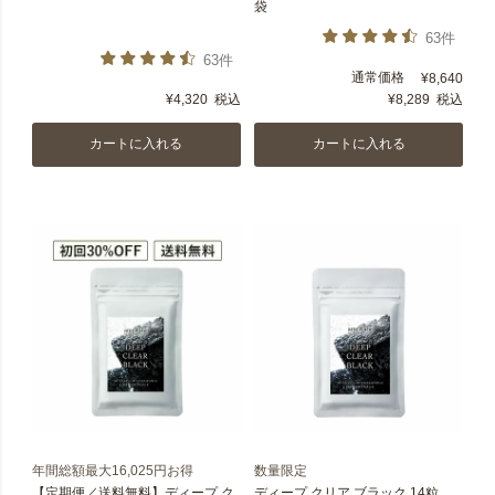
袋
63件
63件
通常価格
¥
8,640
¥
4,320
税込
¥
8,289
税込
カートに入れる
カートに入れる
年間総額最大16,025円お得
数量限定
【定期便／送料無料】ディープ ク
ディープ クリア ブラック 14粒