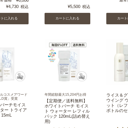
¥
6,006
¥
4,730
¥
5,500
税込
税込
ートに入れる
カートに入れる
カート
ルコスメアワード
年間総額最大15,204円お得
ライス＆グ
OLD賞」受賞
ウイング 
【定期便／送料無料】
バーチモイス
ット（レフ
ホワイトバーチ モイス
ター トライア
ボトルのセ
ト ウォーター レフィル
15mL
パック 120mL(詰め替え
用)