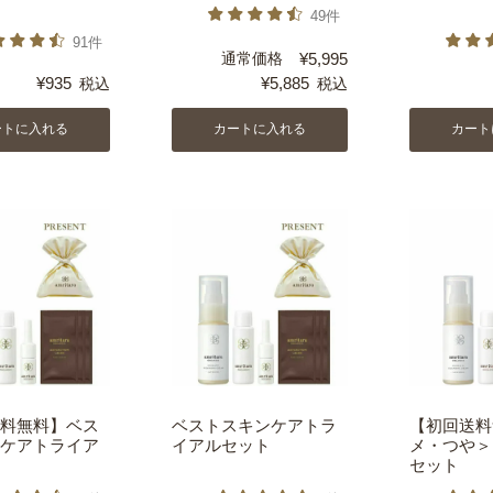
49件
91件
通常価格
¥
5,995
¥
935
¥
5,885
税込
税込
ートに入れる
カートに入れる
カート
料無料】ベス
ベストスキンケアトラ
【初回送料
ケアトライア
イアルセット
メ・つや＞
セット