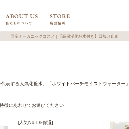
国産オーガニックコスメ
|
【高保湿化粧水付き】日焼け止め
を代表する人気化粧水、「ホワイトバーチモイストウォーター」
。
の特徴にあわせてお選びください
[人気No.1＆保湿]