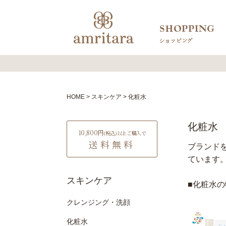
HOME
スキンケア
化粧水
化粧水
10,800円
(税込)
以上ご購入で
送料無料
ブランド
ています
スキンケア
■化粧水
クレンジング・洗顔
化粧水