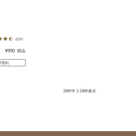
49件
¥
990
税込
庫切れ
19
件中
1
-
19
件表示