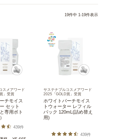
19
件中
1
-
19
件表示
コスメアワード
サステナブルコスメアワード
D賞」受賞
2025「GOLD賞」受賞
ーチモイス
ホワイトバーチモイス
ー セット
トウォーター レフィル
と専用ボト
パック 120mL(詰め替え
）
用)
439件
439件
価格