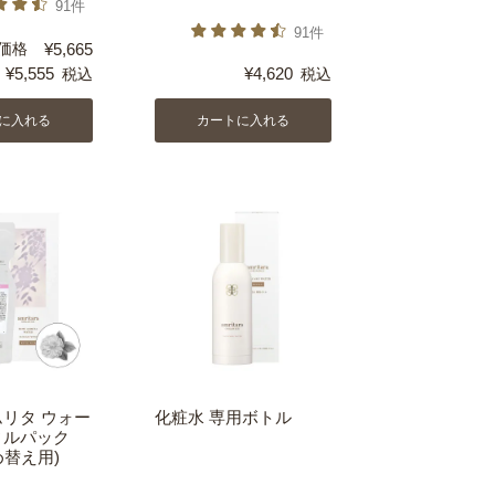
91件
91件
価格
¥
5,665
¥
5,555
¥
4,620
税込
税込
に入れる
カートに入れる
ムリタ ウォー
化粧水 専用ボトル
ィルパック
め替え用)