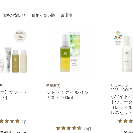
価格が安い順
価格が高い順
新着順
F
数量限定
サステナブル
2025「GOL
定】サマート
シトラス オイル イン
ホワイトバ
ット
ミスト 100mL
トウォータ
（レフィル
ルのセット
2件
75件
常価格
通常