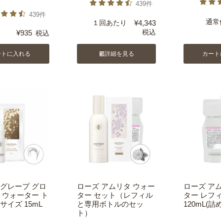
439件
439件
通常
１回あたり
¥
4,343
税込
¥
935
税込
ートに入れる
詳細を見る
カート
グレープ グロ
ローズ アムリタ ウォー
ローズ ア
 ウォーター ト
ター セット（レフィル
ター レフ
サイズ 15mL
と専用ボトルのセッ
120mL(詰
ト）