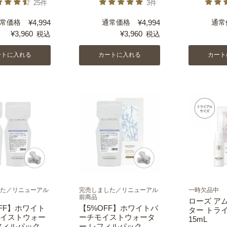
25件
3件
常価格
¥
4,994
通常価格
¥
4,994
通常
¥
3,960
¥
3,960
税込
税込
ートに入れる
カートに入れる
カート
た／リニューアル
完売しました／リニューアル
一時欠品中
前商品
ローズ ア
OFF】ホワイト
【5%OFF】ホワイトバ
ター トラ
イストウォー
ーチモイストウォータ
15mL
フィルパック
ー レフィルパック