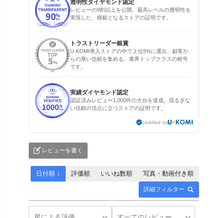
透明性ダイヤモンド認定
レビューの9割以上を公開。最高レベルの透明性を
実現した、模範となるストアの証明です。
トラストリーダー銀賞
U-KOMI導入ストアの中で上位5%に選出。顧客か
らの厚い信頼を集める、業界トップクラスの称号
です。
実績ダイヤモンド認定
認証済みレビュー1,000件の大台を達成。揺るぎな
い信頼の頂点に立つストアの証明です。
certified by
レビューを書く
日付順 ↓
評価順
いいね数順
写真・動画付き順
詳細フィルター