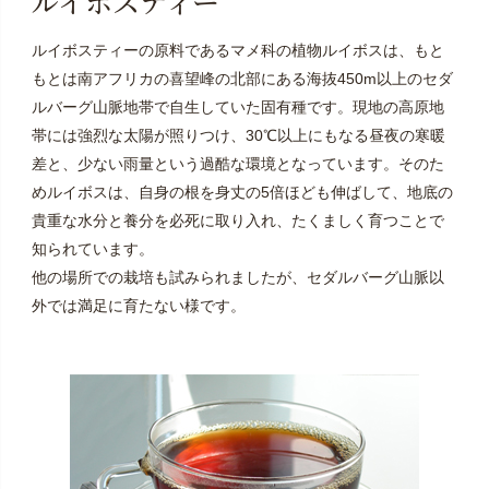
ルイボスティー
ルイボスティーの原料であるマメ科の植物ルイボスは、もと
もとは南アフリカの喜望峰の北部にある海抜450m以上のセダ
ルバーグ山脈地帯で自生していた固有種です。現地の高原地
帯には強烈な太陽が照りつけ、30℃以上にもなる昼夜の寒暖
差と、少ない雨量という過酷な環境となっています。そのた
めルイボスは、自身の根を身丈の5倍ほども伸ばして、地底の
貴重な水分と養分を必死に取り入れ、たくましく育つことで
知られています。
他の場所での栽培も試みられましたが、セダルバーグ山脈以
外では満足に育たない様です。