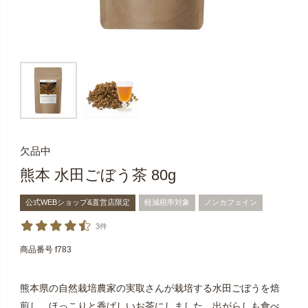
欠品中
熊本 水田ごぼう茶 80g
公式WEBショップ&直営店限定
軽減税率対象
ノンカフェイン
3件
商品番号
f783
熊本県の自然栽培農家の実取さんが栽培する水田ごぼうを焙
煎し、ほっこりと香ばしいお茶にしました。出がらしも食べ