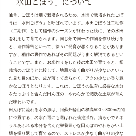
「水田ごぼう」について
通常、ごぼうは畑で栽培されるため、水田で栽培されたごぼ
うは「水田ごぼう」と呼ばれています。水田ごぼうは二毛作
（二期作）として稲作のシーズンが終わった秋に、その水田
を利用して育てられます。同じ畑で同一の作物を作り続ける
と、連作障害といって、徐々に発育が悪くなることがありま
すが、稲作の裏作であればその問題がうまく解消できるとい
うことです。また、お米作りをした後の水田で育てると、畑
栽培のごぼうと比較して、地肌が白く曲がりが少ないといっ
た見た目のほか、皮が薄くて柔らかく、アクの少ない香り豊
かなごぼうとなります。これは、ごぼうの生育に必要な水分
をたっぷりと含んだ田んぼの、やわらかで肥沃な土壌が育ん
だ味わいです。
田んぼに流れる水の源は、阿蘇外輪山の標高500～800mの間
に位置する、名水百選にも選ばれた菊池渓谷。清らかでミネ
ラルあふれる水分を含んだ栄養豊かな田んぼのやわらかい土
壌を掘り返して育てるので、ストレスが少なく曲がりの少な