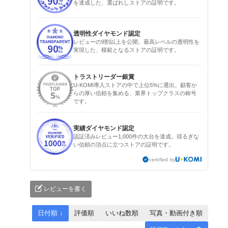
を達成した、選ばれしストアの証明です。
透明性ダイヤモンド認定
レビューの9割以上を公開。最高レベルの透明性を
実現した、模範となるストアの証明です。
トラストリーダー銀賞
U-KOMI導入ストアの中で上位5%に選出。顧客か
らの厚い信頼を集める、業界トップクラスの称号
です。
実績ダイヤモンド認定
認証済みレビュー1,000件の大台を達成。揺るぎな
い信頼の頂点に立つストアの証明です。
certified by
レビューを書く
日付順 ↓
評価順
いいね数順
写真・動画付き順