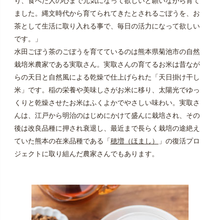
り、食べた人の心まで元気になって欲しいと願いながら育て
ました。縄文時代から育てられてきたとされるごぼうを、お
茶として生活に取り入れる事で、毎日の活力になって欲しい
です。」
水田ごぼう茶のごぼうを育てているのは熊本県菊池市の自然
栽培米農家である実取さん。実取さんの育てるお米は昔なが
らの天日と自然風による乾燥で仕上げられた「天日掛け干し
米」です。稲の栄養や美味しさがお米に移り、太陽光でゆっ
くりと乾燥させたお米はふくよかでやさしい味わい。実取さ
んは、江戸から明治のはじめにかけて盛んに栽培され、その
後は改良品種に押され衰退し、最近まで長らく栽培の途絶え
ていた熊本の在来品種である「
穂増（ほまし）
」の復活プロ
ジェクトに取り組んだ農家さんでもあります。