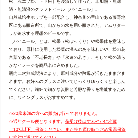
松、赤エゾ松、トド松］を浸漬して作った、非加熱・無濾
過・無清澄のクラフトビール［パイニール］。
自然栽培生ホップを一部配合し、神奈川の里山である藤野地
区にある醸造所で、山からの水を用い醸された、アムリター
ラが追求する理想のビールです。
［パイニール］とは、松果（松ぼっくり）や松果体を意味し
ており、原料に使用した松葉の深みのある味わいや、松の花
言葉である「不老長寿」や「永遠の若さ」、そして松の清ら
かなイメージを商品名に込めました。
瓶内二次熟成製法により、原料成分や酵母が活きたまま含ま
れます。お好みのグラスに注いでじっくりゆっくりと楽しん
でください。繊細で細かな炭酸と芳醇な香りを堪能するため
に、ワイングラスがおすすめです。
※20歳未満の方への販売は行っておりません。
※通年クール便となります。
荷受け後はすみやかに冷蔵
（10℃以下）保管ください。また持ち運び時も含め常温保管
は絶対に避けてください。