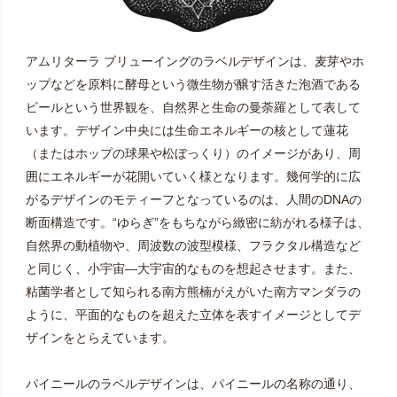
アムリターラ ブリューイングのラベルデザインは、麦芽やホ
ップなどを原料に酵母という微生物が醸す活きた泡酒である
ビールという世界観を、自然界と生命の曼荼羅として表して
います。デザイン中央には生命エネルギーの核として蓮花
（またはホップの球果や松ぼっくり）のイメージがあり、周
囲にエネルギーが花開いていく様となります。幾何学的に広
がるデザインのモティーフとなっているのは、人間のDNAの
断面構造です。“ゆらぎ”をもちながら緻密に紡がれる様子は、
自然界の動植物や、周波数の波型模様、フラクタル構造など
と同じく、小宇宙―大宇宙的なものを想起させます。また、
粘菌学者として知られる南方熊楠がえがいた南方マンダラの
ように、平面的なものを超えた立体を表すイメージとしてデ
ザインをとらえています。
パイニールのラベルデザインは、パイニールの名称の通り、