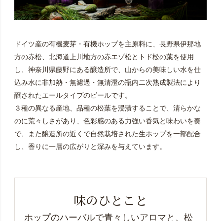
ドイツ産の有機麦芽・有機ホップを主原料に、長野県伊那地
方の赤松、北海道上川地方の赤エゾ松とトド松の葉を使用
し、神奈川県藤野にある醸造所で、山からの美味しい水を仕
込み水に非加熱・無濾過・無清澄の瓶内二次熟成製法により
醸されたエールタイプのビールです。
３種の異なる産地、品種の松葉を浸漬することで、清らかな
のに荒々しさがあり、色彩感のある力強い香気と味わいを奏
で、また醸造所の近くで自然栽培された生ホップを一部配合
し、香りに一層の広がりと深みを与えています。
味のひとこと
ホップのハーバルで青々しいアロマと、松