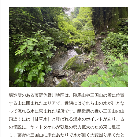
醸造所のある藤野佐野川地区は、陣馬山や三国山の麓に位置
する山に囲まれたエリアで、近隣にはそれら山の水が川とな
って流れる水に恵まれた場所です。醸造所の近い三国山の山
頂近くには［甘草水］と呼ばれる湧水のポイントがあり、古
の伝説に、ヤマトタケルが朝廷の勢力拡大のため東に遠征
し、藤野の三国山に来たあたりで水が無く大変困り果てたと