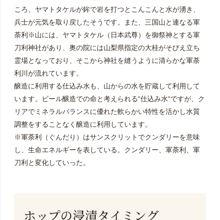
ころ、ヤマトタケルが鉾で岩を打つとこんこんと水が湧き、
兵士が元気を取り戻したそうです。また、三国山と連なる軍
荼利※山には、ヤマトタケル（日本武尊）を御祭神とする軍
刀利神社があり、奥の院には山梨県指定の大桂がそびえ立ち
霊場となっており、そこから神社を縫うように清らかな軍荼
利川が流れています。
醸造に利用する仕込み水も、山からの水を貯蔵して利用して
います。ビール醸造での命と考えられる“仕込み水“ですが、ク
リアでミネラルバランスに優れた軟らかい特性を活かし水質
調整をすることなく醸造に利用しています。
※軍荼利（ぐんだり）はサンスクリットでクンダリーを意味
し、生命エネルギーを表している。クンダリー、軍荼利、軍
刀利と変化していった。
ホップの浸漬タイミング