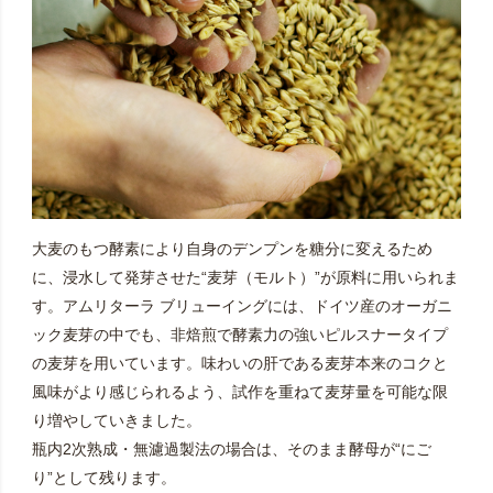
大麦のもつ酵素により自身のデンプンを糖分に変えるため
に、浸水して発芽させた“麦芽（モルト）”が原料に用いられま
す。アムリターラ ブリューイングには、ドイツ産のオーガニ
ック麦芽の中でも、非焙煎で酵素力の強いピルスナータイプ
の麦芽を用いています。味わいの肝である麦芽本来のコクと
風味がより感じられるよう、試作を重ねて麦芽量を可能な限
り増やしていきました。
瓶内2次熟成・無濾過製法の場合は、そのまま酵母が“にご
り”として残ります。