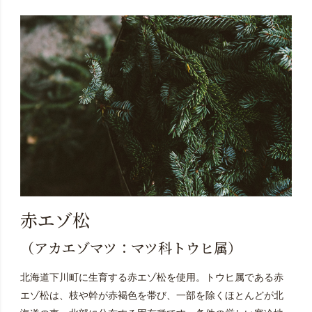
赤エゾ松
（アカエゾマツ：マツ科トウヒ属）
北海道下川町に生育する赤エゾ松を使用。トウヒ属である赤
エゾ松は、枝や幹が赤褐色を帯び、一部を除くほとんどが北