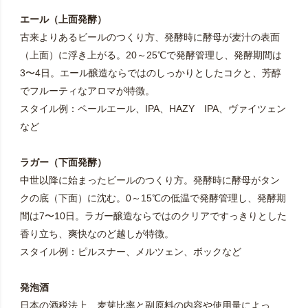
エール（上面発酵）
古来よりあるビールのつくり方、発酵時に酵母が麦汁の表面
（上面）に浮き上がる。20～25℃で発酵管理し、発酵期間は
3〜4日。エール醸造ならではのしっかりとしたコクと、芳醇
でフルーティなアロマが特徴。
スタイル例：ペールエール、IPA、HAZY IPA、ヴァイツェン
など
ラガー（下面発酵）
中世以降に始まったビールのつくり方。発酵時に酵母がタン
クの底（下面）に沈む。0～15℃の低温で発酵管理し、発酵期
間は7〜10日。ラガー醸造ならではのクリアですっきりとした
香り立ち、爽快なのど越しが特徴。
スタイル例：ピルスナー、メルツェン、ボックなど
発泡酒
日本の酒税法上、麦芽比率と副原料の内容や使用量によっ