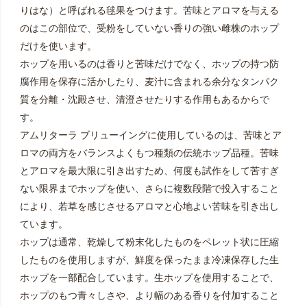
りはな）と呼ばれる毬果をつけます。苦味とアロマを与える
のはこの部位で、受粉をしていない香りの強い雌株のホップ
だけを使います。
ホップを用いるのは香りと苦味だけでなく、ホップの持つ防
腐作用を保存に活かしたり、麦汁に含まれる余分なタンパク
質を分離・沈殿させ、清澄させたりする作用もあるからで
す。
アムリターラ ブリューイングに使用しているのは、苦味とア
ロマの両方をバランスよくもつ種類の伝統ホップ品種。苦味
とアロマを最大限に引き出すため、何度も試作をして苦すぎ
ない限界までホップを使い、さらに複数段階で投入すること
により、若草を感じさせるアロマと心地よい苦味を引き出し
ています。
ホップは通常、乾燥して粉末化したものをペレット状に圧縮
したものを使用しますが、鮮度を保ったまま冷凍保存した生
ホップを一部配合しています。生ホップを使用することで、
ホップのもつ青々しさや、より幅のある香りを付加すること