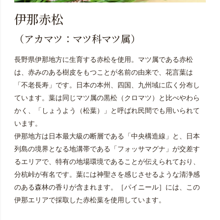
伊那赤松
（アカマツ：マツ科マツ属）
長野県伊那地方に生育する赤松を使用。マツ属である赤松
は、赤みのある樹皮をもつことが名前の由来で、花言葉は
「不老長寿」です。日本の本州、四国、九州域に広く分布し
ています。葉は同じマツ属の黒松（クロマツ）と比べやわら
かく、「しょうよう（松葉）」と呼ばれ民間でも用いられて
います。
伊那地方は日本最大級の断層である「中央構造線」と、日本
列島の境界となる地溝帯である「フォッサマグナ」が交差す
るエリアで、特有の地場環境であることが伝えられており、
分杭峠が有名です。葉には神聖さを感じさせるような清浄感
のある森林の香りが含まれます。［パイニール］には、この
伊那エリアで採取した赤松葉を使用しています。