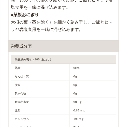
塩食用を一緒に混ぜ込みます。
●菜飯おにぎり
大根の葉（茎を除く）を細かく刻み干し、ご飯とヒマ
ラヤ岩塩食用を一緒に混ぜ込みます。
栄養成分表
栄養成分表示（100gあたり）
熱量
0kcal
たんぱく質
0g
脂質
0g
炭水化物
0g
食塩相当量
98.3ｇ
亜鉛
0.69ｍｇ
カルシウム
198ｍｇ