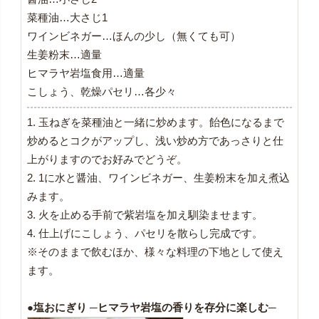
菜種油…大さじ1
ワインビネガー…ほんの少し（無くても可）
生姜粉末…適量
ヒマラヤ岩塩食用…適量
こしょう、乾燥パセリ…各少々
1. 玉ねぎを菜種油と一緒に炒めます。飴色になるまで
炒めるとコクがアップし、浅い炒め方であっさりと仕
上がりますのでお好みでどうぞ。
2. 1に水と醤油、ワインビネガー、生姜粉末を加え煮込
みます。
3. 火を止める手前で紫岩塩を加え馴染ませます。
4. 仕上げにこしょう、パセリを散らし完成です。
※そのままで飲むほか、様々な料理の下地として使え
ます。
●塩おにぎり ─ヒマラヤ岩塩の香りを存分に楽しむ─