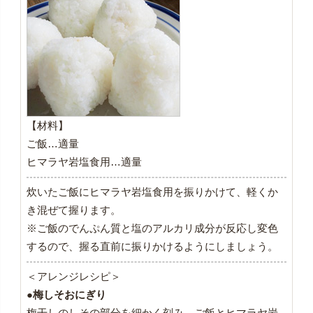
【材料】
ご飯…適量
ヒマラヤ岩塩食用…適量
炊いたご飯にヒマラヤ岩塩食用を振りかけて、軽くか
き混ぜて握ります。
※ご飯のでんぷん質と塩のアルカリ成分が反応し変色
するので、握る直前に振りかけるようにしましょう。
＜アレンジレシピ＞
●梅しそおにぎり
梅干しのしその部分を細かく刻み、ご飯とヒマラヤ岩