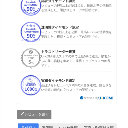
認証ダイヤモンド認定
レビューの9割以上が認証済み。最高水準の信頼性
を達成した、選ばれしストアの証明です。
透明性ダイヤモンド認定
レビューの9割以上を公開。最高レベルの透明性を
実現した、模範となるストアの証明です。
トラストリーダー銀賞
U-KOMI導入ストアの中で上位5%に選出。顧客か
らの厚い信頼を集める、業界トップクラスの称号
です。
実績ダイヤモンド認定
認証済みレビュー1,000件の大台を達成。揺るぎな
い信頼の頂点に立つストアの証明です。
certified by
レビューを書く
日付順 ↓
評価順
いいね数順
写真・動画付き順