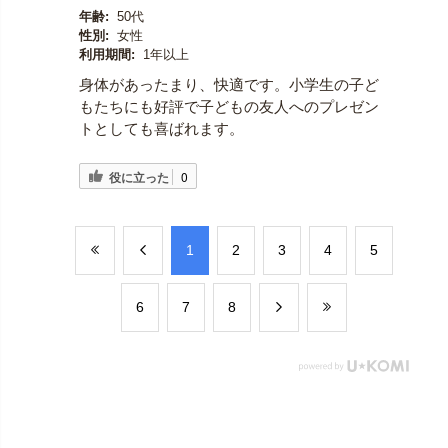
年齢:
50代
性別:
女性
利用期間:
1年以上
身体があったまり、快適です。小学生の子ど
もたちにも好評で子どもの友人へのプレゼン
トとしても喜ばれます。
役に立った
0
​1
​2
​3
​4
​5
​6
​7
​8