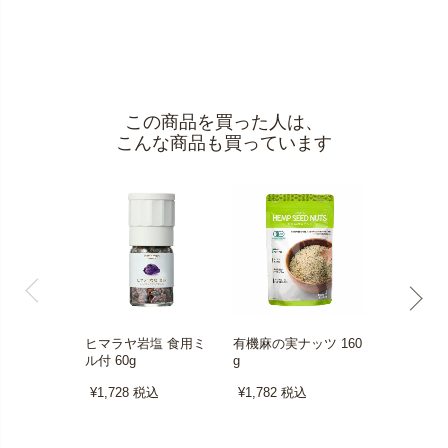
この商品を買った人は、
こんな商品も買っています
ヒマラヤ岩塩 食用ミ
有機麻の実ナッツ 160
味付け海苔 
ル付 60g
g
分(8切48枚
¥1,728
税込
¥1,782
税込
¥864
税込