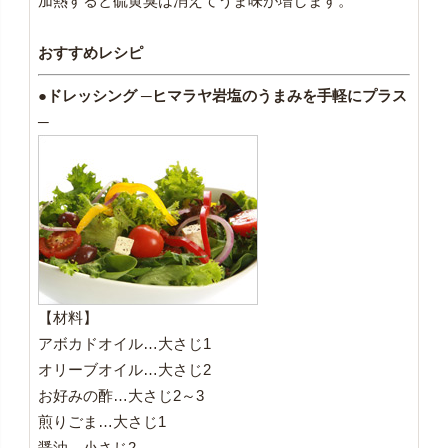
加熱すると硫黄臭は消えてうま味が増します。
おすすめレシピ
●ドレッシング ─ヒマラヤ岩塩のうまみを手軽にプラス
─
【材料】
アボカドオイル…大さじ1
オリーブオイル…大さじ2
お好みの酢…大さじ2～3
煎りごま…大さじ1
醤油…小さじ2