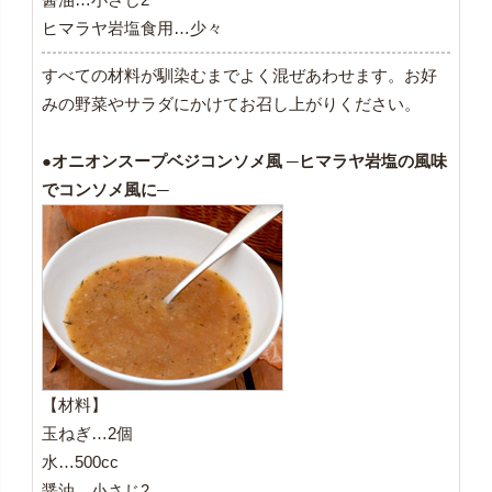
ヒマラヤ岩塩食用…少々
すべての材料が馴染むまでよく混ぜあわせます。お好
みの野菜やサラダにかけてお召し上がりください。
●オニオンスープベジコンソメ風 ─ヒマラヤ岩塩の風味
でコンソメ風に─
【材料】
玉ねぎ…2個
水…500cc
醤油…小さじ2