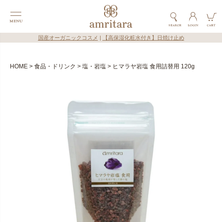
国産オーガニックコスメ
|
【高保湿化粧水付き】日焼け止め
HOME
食品・ドリンク
塩・岩塩
ヒマラヤ岩塩 食用詰替用 120g