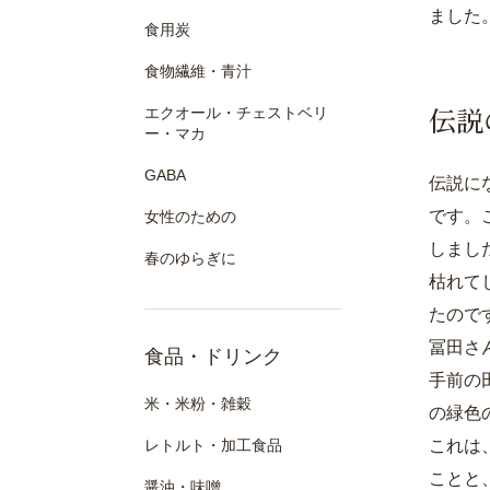
ました
食用炭
食物繊維・青汁
伝説
エクオール・チェストベリ
ー・マカ
GABA
伝説に
です。
女性のための
しまし
春のゆらぎに
枯れて
たので
冨田さ
食品・ドリンク
手前の
米・米粉・雑穀
の緑色
レトルト・加工食品
これは
ことと
醤油・味噌