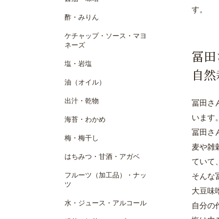
す。
酢・みりん
ケチャップ・ソース・マヨ
ネーズ
冨田
塩・岩塩
自然
油（オイル）
出汁・乾物
冨田さ
います
海苔・わかめ
冨田さ
梅・梅干し
麦や雑
はちみつ・甘酒・アガベ
ていて
フルーツ（加工品）・ナッ
そんな
ツ
大豆味
水・ジュース・アルコール
自分の