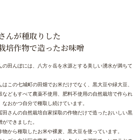
さんが種取りした
栽培作物で造ったお味噌
んの田んぼには、八方ヶ岳を水源とする美しい湧水が満ちて
。
んはこの七城町の田畑でお米だけでなく、黒大豆や緑大豆、
穀などもすべて農薬不使用、肥料不使用の自然栽培で作られ
、なおかつ自分で種取し続けています。
冨田さんの自然栽培自家採取の作物だけで造ったおいしい黒
噌ができました。
作物から種取したお米や裸麦、黒大豆を使っています。