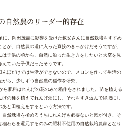
の自然農の
リーダー的存在
の頃に、岡田茂吉に影響を受けた叔父さんに自然栽培をすすめ
ことが、自然農の道に入った直接のきっかけだそうですが、
んは子供の頃から、自然に沿った生き方をしたいと大空を見
考えていた子供だったそうです。
田んぼだけでは生活ができないので、メロンを作って生活の
ながら、少しずつ自然農の稲作を研究。
1年から肥料はれんげの花のみで稲作をされました。苗を植える
んげの種を植えてれんげ畑にし、それをすき込んで緑肥にし
のあと田植えをするという方法です。
、自然栽培を極めるうちにれんげも必要ないと気が付き、そ
は稲わらを還元するのみの肥料不使用の自然栽培農家となり