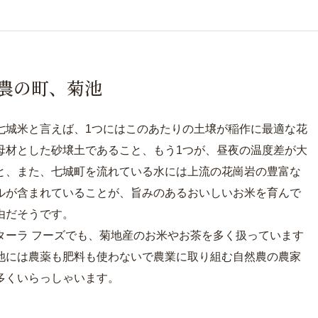
農の町、菊池
七城米と言えば、1つにはこのあたりの土壌が稲作に最適な花
母材とした砂壌土であること、もう1つが、昼夜の温度差が大
と、また、七城町を流れている水には上流の花崗岩の豊富な
ルが含まれていることが、旨みのあるおいしいお米を育んで
由だそうです。
ターラ フーズでも、菊地産のお米やお茶を多く扱っています
池には農薬も肥料も使わないで農業に取り組む自然農の農家
多くいらっしゃいます。