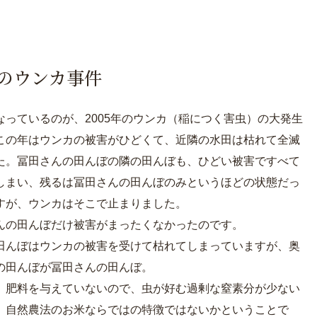
。
のウンカ事件
なっているのが、2005年のウンカ（稲につく害虫）の大発生
この年はウンカの被害がひどくて、近隣の水田は枯れて全滅
た。冨田さんの田んぼの隣の田んぼも、ひどい被害ですべて
しまい、残るは冨田さんの田んぼのみというほどの状態だっ
すが、ウンカはそこで止まりました。
んの田んぼだけ被害がまったくなかったのです。
田んぼはウンカの被害を受けて枯れてしまっていますが、奥
の田んぼが冨田さんの田んぼ。
、肥料を与えていないので、虫が好む過剰な窒素分が少ない
、自然農法のお米ならではの特徴ではないかということで