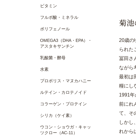
ビタミン
フルボ酸・ミネラル
菊池
ポリフェノール
20歳
OMEGA3（DHA・EPA）・
アスタキサンチン
られた
乳酸菌・酵母
冨田さ
ながら
水素
最初は
プロポリス・マヌカハニー
糧にし
ルテイン・カロテノイド
199
コラーゲン・プロテイン
前にれ
て、そ
シリカ（ケイ素）
しかし
ウコン・ショウガ・キャッ
れから
ツクロー（AC-11）