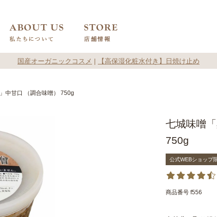
国産オーガニックコスメ
|
【高保湿化粧水付き】日焼け止め
中甘口 （調合味噌） 750g
七城味噌「
750g
公式WEBショップ
商品番号
f556