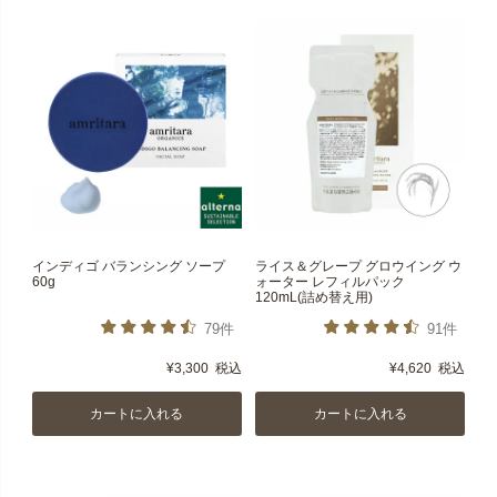
インディゴ バランシング ソープ
ライス＆グレープ グロウイング ウ
60g
ォーター レフィルパック
120mL(詰め替え用)
79件
91件
¥
3,300
税込
¥
4,620
税込
カートに入れる
カートに入れる