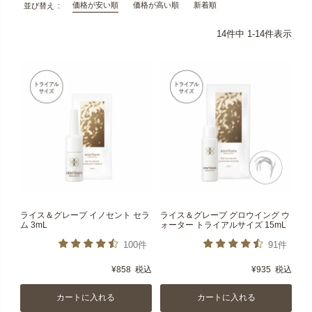
価格が安い順
価格が高い順
新着順
並び替え
14
件中
1
-
14
件表示
ライス＆グレープ イノセント セラ
ライス＆グレープ グロウイング ウ
ム 3mL
ォーター トライアルサイズ 15mL
100件
91件
¥
858
税込
¥
935
税込
カートに入れる
カートに入れる