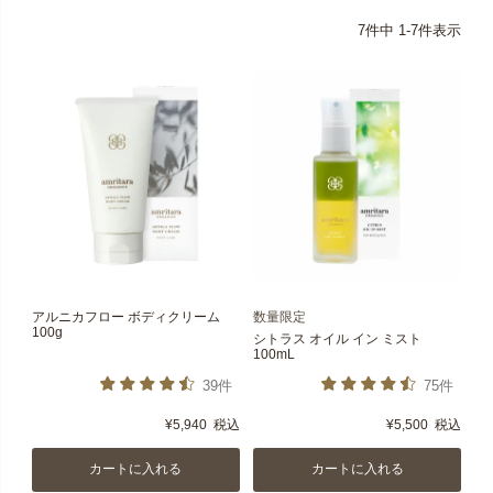
7
件中
1
-
7
件表示
アルニカフロー ボディクリーム
数量限定
100g
シトラス オイル イン ミスト
100mL
39件
75件
¥
5,940
税込
¥
5,500
税込
カートに入れる
カートに入れる