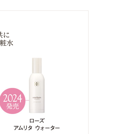
共に
粧水