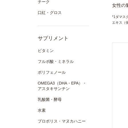
チーク
女性の
口紅・グロス
*1ダマス
エキス（保
サプリメント
ビタミン
フルボ酸・ミネラル
ポリフェノール
OMEGA3（DHA・EPA）・
アスタキサンチン
乳酸菌・酵母
水素
プロポリス・マヌカハニー