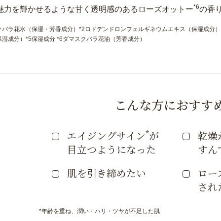
*6
魅力を輝かせるような甘く透明感のあるローズオットー
の香
クバラ花水（保湿・芳香成分）*2ロドデンドロンフェルギネウムエキス（保湿成分）*
湿成分）*5保湿成分 *6ダマスクバラ花油（芳香成分）
こんな方におすす
*
エイジングサイン
が
乾燥
目立つようになった
すん
肌を引き締めたい
ロー
され
*年齢を重ね、潤い・ハリ・ツヤが不足した肌