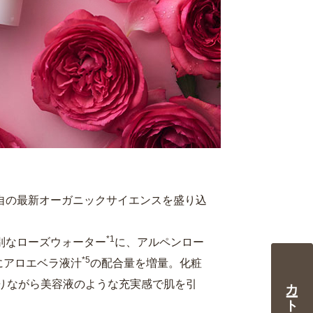
自の最新オーガニックサイエンスを盛り込
*1
別なローズウォーター
に、アルペンロー
*5
にアロエベラ液汁
の配合量を増量。化粧
りながら美容液のような充実感で肌を引