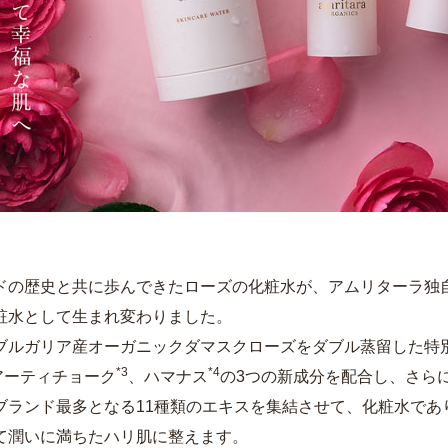
ドの歴史と共に歩んできたローズの化粧水が、アムリターラ独
粧水として生まれ変わりました。
ブルガリア産オーガニックダマスクローズをダブル蒸留した特
*3
*4
アーティチョーク
、ハマナス
の3つの新成分を配合し、さら
ブランド最多となる11種類のエキスを集結させて、化粧水であ
て潤いに満ちたハリ肌に整えます。