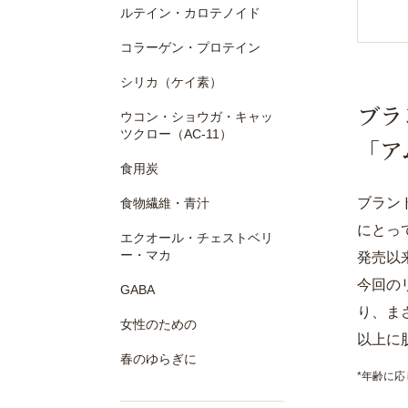
ルテイン・カロテノイド
コラーゲン・プロテイン
シリカ（ケイ素）
ブラ
ウコン・ショウガ・キャッ
ツクロー（AC-11）
「ア
食用炭
ブラン
食物繊維・青汁
にとっ
エクオール・チェストベリ
ー・マカ
発売以
今回の
GABA
り、ま
女性のための
以上に
春のゆらぎに
*年齢に